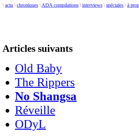
\
actu
\
chroniques
\
ADA compilations
\
interviews
\
spéciales
\
à pro
Articles suivants
Old Baby
The Rippers
No Shangsa
Réveille
ODyL