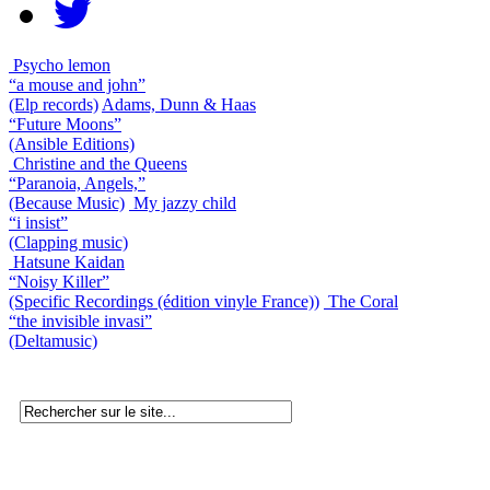
Psycho lemon
“a mouse and john”
(Elp records)
Adams, Dunn & Haas
“Future Moons”
(Ansible Editions)
Christine and the Queens
“Paranoia, Angels,”
(Because Music)
My jazzy child
“i insist”
(Clapping music)
Hatsune Kaidan
“Noisy Killer”
(Specific Recordings (édition vinyle France))
The Coral
“the invisible invasi”
(Deltamusic)