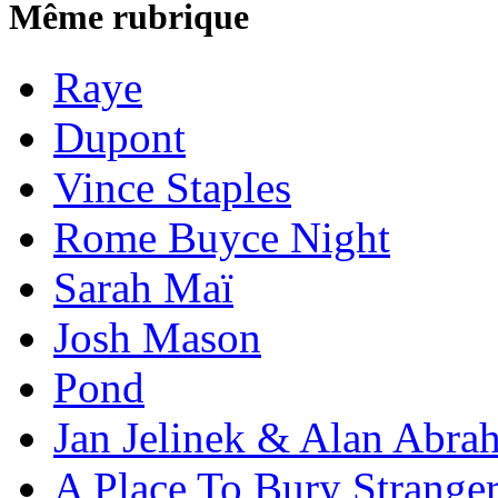
Même rubrique
Raye
Dupont
Vince Staples
Rome Buyce Night
Sarah Maï
Josh Mason
Pond
Jan Jelinek & Alan Abra
A Place To Bury Strange