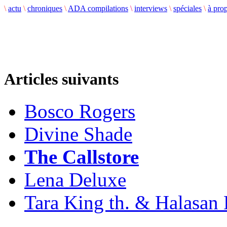
\
actu
\
chroniques
\
ADA compilations
\
interviews
\
spéciales
\
à pro
Articles suivants
Bosco Rogers
Divine Shade
The Callstore
Lena Deluxe
Tara King th. & Halasan 