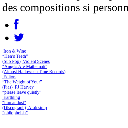
des compositions si personn
Iron & Wine
“Hen’s Teeth”
(Sub Pop)
Violent Scenes
“Angels Are Mathemati”
(Almost Halloween Time Records)
Editors
“The Weight of Your”
(Pias)
PJ Harvey
“please leave quietly”
Earthling
“humandust”
(Discograph)
Arab strap
“philophobia”