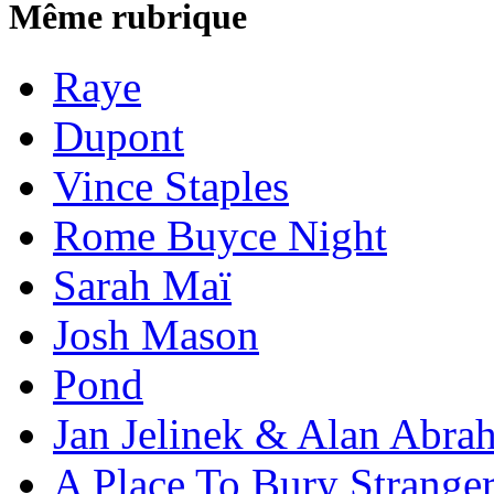
Même rubrique
Raye
Dupont
Vince Staples
Rome Buyce Night
Sarah Maï
Josh Mason
Pond
Jan Jelinek & Alan Abra
A Place To Bury Strange