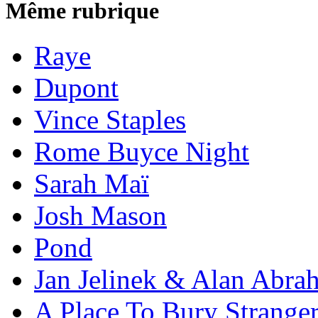
Même rubrique
Raye
Dupont
Vince Staples
Rome Buyce Night
Sarah Maï
Josh Mason
Pond
Jan Jelinek & Alan Abra
A Place To Bury Strange