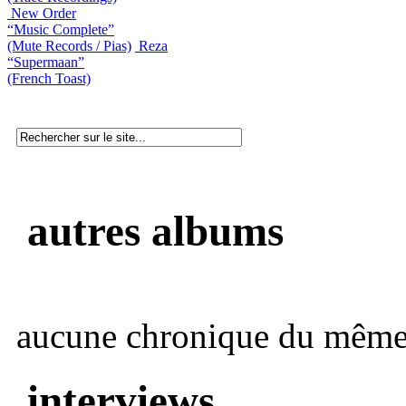
New Order
“Music Complete”
(Mute Records / Pias)
Reza
“Supermaan”
(French Toast)
autres albums
aucune chronique du même 
interviews