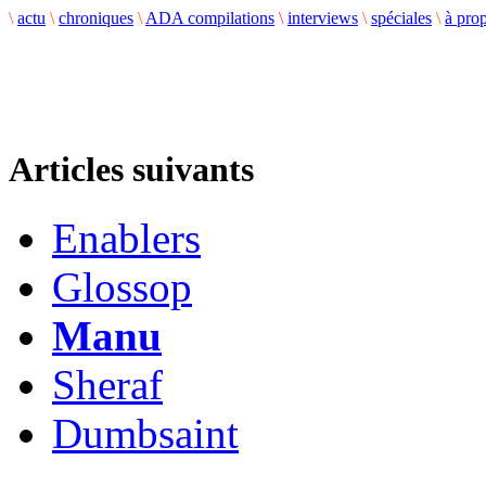
\
actu
\
chroniques
\
ADA compilations
\
interviews
\
spéciales
\
à pro
Articles suivants
Enablers
Glossop
Manu
Sheraf
Dumbsaint