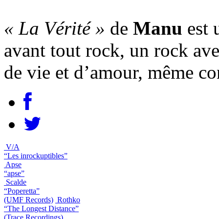
« La Vérité »
de
Manu
est 
avant tout rock, un rock av
de vie et d’amour, même con
V/A
“Les inrockuptibles”
Apse
“apse”
Scalde
“Poperetta”
(UMF Records)
Rothko
“The Longest Distance”
(Trace Recordings)