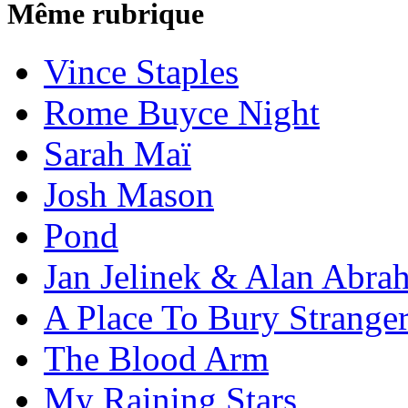
Même rubrique
Vince Staples
Rome Buyce Night
Sarah Maï
Josh Mason
Pond
Jan Jelinek & Alan Abra
A Place To Bury Strange
The Blood Arm
My Raining Stars