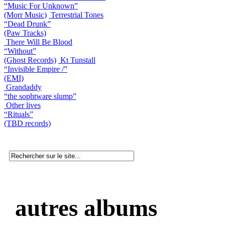
“Music For Unknown”
(Morr Music)
Terrestrial Tones
“Dead Drunk”
(Paw Tracks)
There Will Be Blood
“Without”
(Ghost Records)
Kt Tunstall
“Invisible Empire /”
(EMI)
Grandaddy
“the sophtware slump”
Other lives
“Rituals”
(TBD records)
autres albums