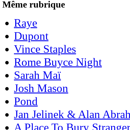
Même rubrique
Raye
Dupont
Vince Staples
Rome Buyce Night
Sarah Maï
Josh Mason
Pond
Jan Jelinek & Alan Abra
A Place To Bury Strange