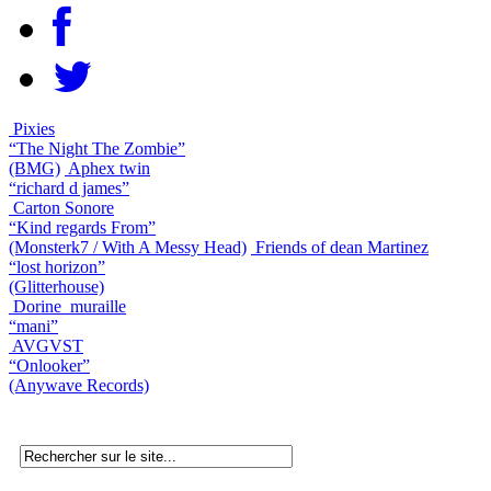
Pixies
“The Night The Zombie”
(BMG)
Aphex twin
“richard d james”
Carton Sonore
“Kind regards From”
(Monsterk7 / With A Messy Head)
Friends of dean Martinez
“lost horizon”
(Glitterhouse)
Dorine_muraille
“mani”
AVGVST
“Onlooker”
(Anywave Records)