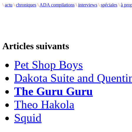
\
actu
\
chroniques
\
ADA compilations
\
interviews
\
spéciales
\
à pro
Articles suivants
Pet Shop Boys
Dakota Suite and Quentin
The Guru Guru
Theo Hakola
Squid