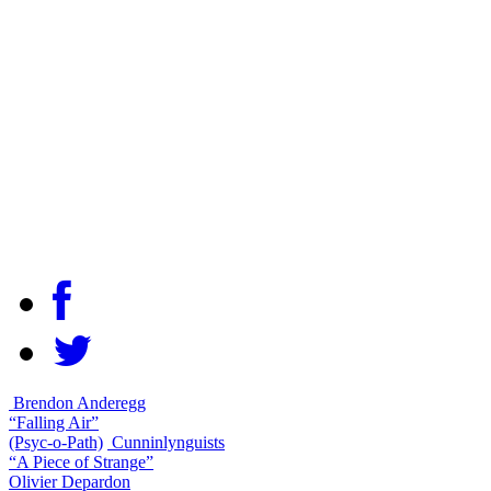
Brendon Anderegg
“Falling Air”
(Psyc-o-Path)
Cunninlynguists
“A Piece of Strange”
Olivier Depardon