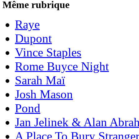
Même rubrique
Raye
Dupont
Vince Staples
Rome Buyce Night
Sarah Maï
Josh Mason
Pond
Jan Jelinek & Alan Abra
A Place To Bury Strange