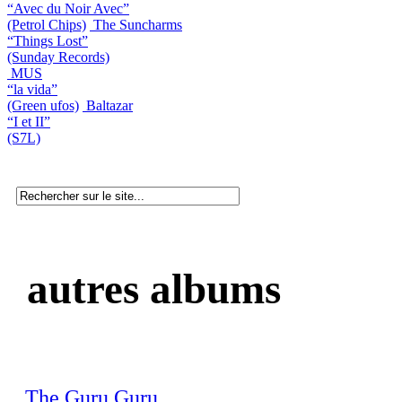
“Avec du Noir Avec”
(Petrol Chips)
The Suncharms
“Things Lost”
(Sunday Records)
MUS
“la vida”
(Green ufos)
Baltazar
“I et II”
(S7L)
autres albums
The Guru Guru