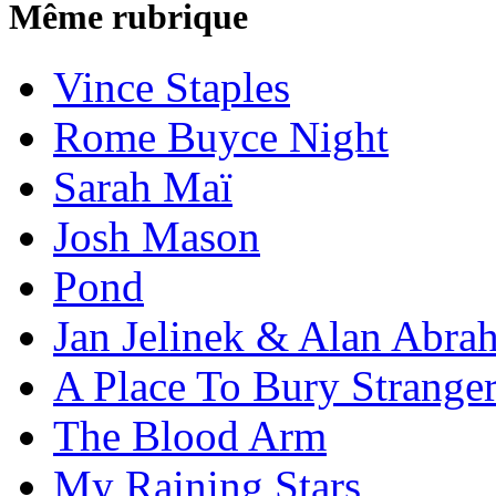
Même rubrique
Vince Staples
Rome Buyce Night
Sarah Maï
Josh Mason
Pond
Jan Jelinek & Alan Abra
A Place To Bury Strange
The Blood Arm
My Raining Stars