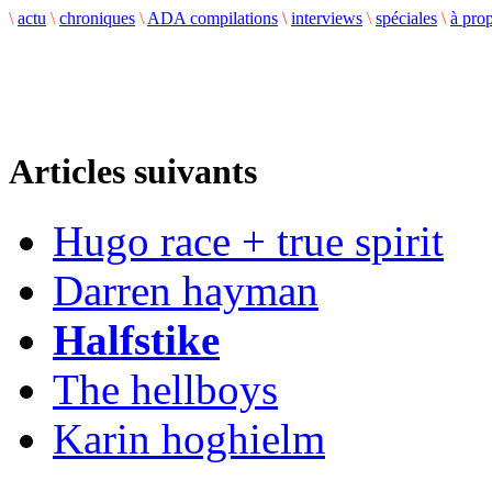
\
actu
\
chroniques
\
ADA compilations
\
interviews
\
spéciales
\
à pro
Articles suivants
Hugo race + true spirit
Darren hayman
Halfstike
The hellboys
Karin hoghielm