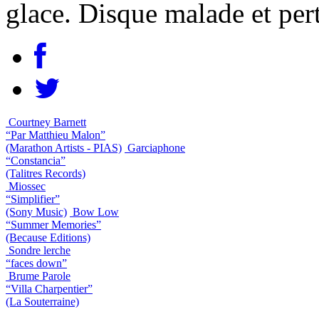
glace. Disque malade et per
Courtney Barnett
“Par Matthieu Malon”
(Marathon Artists - PIAS)
Garciaphone
“Constancia”
(Talitres Records)
Miossec
“Simplifier”
(Sony Music)
Bow Low
“Summer Memories”
(Because Editions)
Sondre lerche
“faces down”
Brume Parole
“Villa Charpentier”
(La Souterraine)