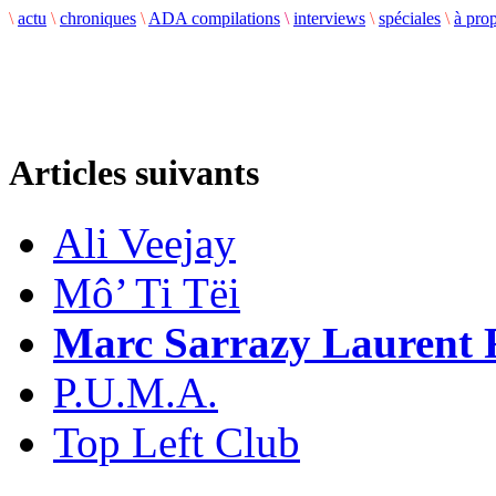
\
actu
\
chroniques
\
ADA compilations
\
interviews
\
spéciales
\
à pro
Articles suivants
Ali Veejay
Mô’ Ti Tëi
Marc Sarrazy Laurent 
P.U.M.A.
Top Left Club