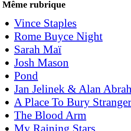
Même rubrique
Vince Staples
Rome Buyce Night
Sarah Maï
Josh Mason
Pond
Jan Jelinek & Alan Abra
A Place To Bury Strange
The Blood Arm
My Raining Stars