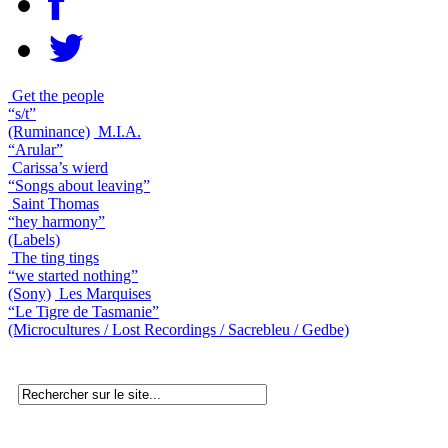
Get the people
“s/t”
(Ruminance)
M.I.A.
“Arular”
Carissa’s wierd
“Songs about leaving”
Saint Thomas
“hey harmony”
(Labels)
The ting tings
“we started nothing”
(Sony)
Les Marquises
“Le Tigre de Tasmanie”
(Microcultures / Lost Recordings / Sacrebleu / Gedbe)