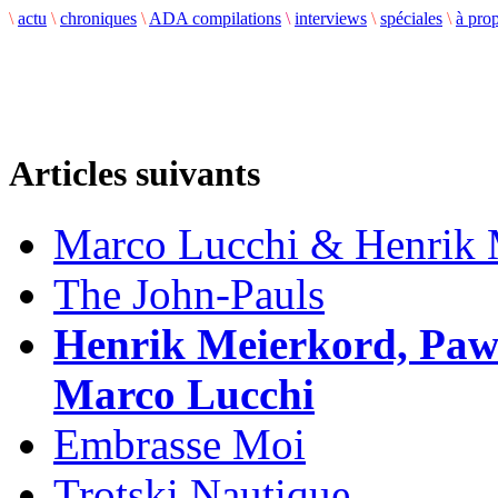
\
actu
\
chroniques
\
ADA compilations
\
interviews
\
spéciales
\
à pro
Articles suivants
Marco Lucchi & Henrik 
The John-Pauls
Henrik Meierkord, Paw
Marco Lucchi
Embrasse Moi
Trotski Nautique