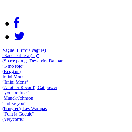
Vague III (trois vagues)
“Sans le dire a (...)”
(Space party)
Devendra Banhart
“Nino rojo”
(Beggars)
Irnini Mons
“Irnini Mons”
(Another Record)
Cat power
“you are free”
Munck/Johnson
“unlike you”
(Ponyrec)
Les Wampas
“Font la Gueule”
(Verycords)