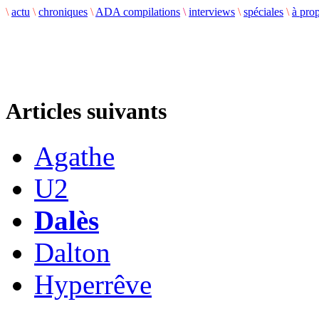
\
actu
\
chroniques
\
ADA compilations
\
interviews
\
spéciales
\
à pro
Articles suivants
Agathe
U2
Dalès
Dalton
Hyperrêve