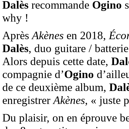
Dalès
recommande
Ogino
s
why !
Après
Akènes
en 2018,
Éco
Dalès
, duo guitare / batteri
Alors depuis cette date,
Dal
compagnie d’
Ogino
d’aille
de ce deuxième album,
Dal
enregistrer
Akènes
, « juste 
Du plaisir, on en éprouve b