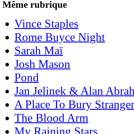
Même rubrique
Vince Staples
Rome Buyce Night
Sarah Maï
Josh Mason
Pond
Jan Jelinek & Alan Abra
A Place To Bury Strange
The Blood Arm
My Raining Stars