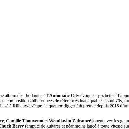
ème album des rhodaniens d’
Automatic City
évoque – pochette à l’appui
s et compositions biberonnées de références inattaquables ; soul 70s, fu
, basé à Rillieux-la-Pape, le quatuor digger fait preuve depuis 2015 d’un 
er
,
Camille Thouvenot
et
Wendlavim Zabsonré
jouent avec les genre
Chuck Berry
(amputé de guitares et néanmoins lancé à toute vitesse sur