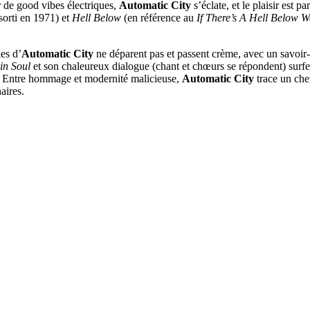
r de good vibes électriques,
Automatic City
s’éclate, et le plaisir est
 sorti en 1971) et
Hell Below
(en référence au
If There’s A Hell Below 
es d’
Automatic City
ne déparent pas et passent crème, avec un savoir-
in Soul
et son chaleureux dialogue (chant et chœurs se répondent) surfe
). Entre hommage et modernité malicieuse,
Automatic City
trace un chem
aires.