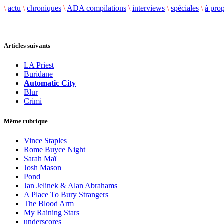
\
actu
\
chroniques
\
ADA compilations
\
interviews
\
spéciales
\
à pro
Articles suivants
LA Priest
Buridane
Automatic City
Blur
Crimi
Même rubrique
Vince Staples
Rome Buyce Night
Sarah Maï
Josh Mason
Pond
Jan Jelinek & Alan Abrahams
A Place To Bury Strangers
The Blood Arm
My Raining Stars
underscores