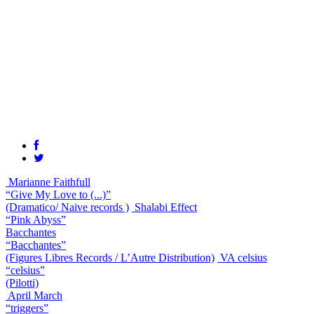
Marianne Faithfull
“Give My Love to (...)”
(Dramatico/ Naive records )
Shalabi Effect
“Pink Abyss”
Bacchantes
“Bacchantes”
(Figures Libres Records / L’Autre Distribution)
VA celsius
“celsius”
(Pilotti)
April March
“triggers”