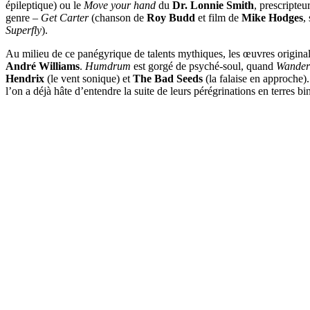
épileptique) ou le
Move your hand
du
Dr. Lonnie Smith
, prescripteu
genre –
Get Carter
(chanson de
Roy Budd
et film de
Mike Hodges
,
Superfly
).
Au milieu de ce panégyrique de talents mythiques, les œuvres original
André Williams
.
Humdrum
est gorgé de psyché-soul, quand
Wander
Hendrix
(le vent sonique) et
The Bad Seeds
(la falaise en approche
l’on a déjà hâte d’entendre la suite de leurs pérégrinations en terres bin