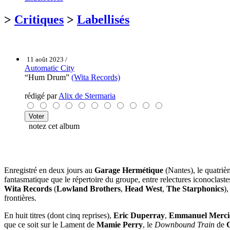
>
Critiques
>
Labellisés
11 août 2023 /
Automatic City
“Hum Drum”
(Wita Records)
rédigé par
Alix de Stermaria
notez cet album
Enregistré en deux jours au
Garage Hermétique
(Nantes), le quatri
fantasmatique que le répertoire du groupe, entre relectures iconoclaste
Wita Records
(
Lowland Brothers
,
Head West
,
The Starphonics
)
frontières.
En huit titres (dont cinq reprises),
Eric Duperray
,
Emmanuel Merci
que ce soit sur le Lament de
Mamie Perry
, le
Downbound Train
de