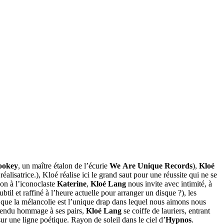
ookey
, un maître étalon de l’écurie
We Are Unique Records
),
Kloé
réalisatrice.), Kloé réalise ici le grand saut pour une réussite qui ne se
non à l’iconoclaste
Katerine
,
Kloé Lang
nous invite avec intimité, à
btil et raffiné à l’heure actuelle pour arranger un disque ?), les
nt que la mélancolie est l’unique drap dans lequel nous aimons nous
rendu hommage à ses pairs,
Kloé Lang
se coiffe de lauriers, entrant
r une ligne poétique. Rayon de soleil dans le ciel d’
Hypnos
.