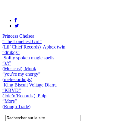
Princess Chelsea
“The Loneliest Girl”
(Lil’ Chief Records)
Aphex twin
“drukqs”
Softly spoken magic spells
“s/t”
(Musicast)
Mook
“you’re my energy”
(melrecordings)
King Biscuit Voltage Diarra
“KBVD”
(Joie’n’Records )
Pulp
“More”
(Rough Trade)