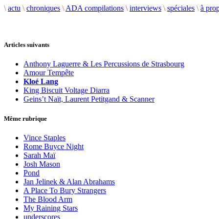
\
actu
\
chroniques
\
ADA compilations
\
interviews
\
spéciales
\
à pro
Articles suivants
Anthony Laguerre & Les Percussions de Strasbourg
Amour Tempête
Kloé Lang
King Biscuit Voltage Diarra
Geins’t Naït, Laurent Petitgand & Scanner
Même rubrique
Vince Staples
Rome Buyce Night
Sarah Maï
Josh Mason
Pond
Jan Jelinek & Alan Abrahams
A Place To Bury Strangers
The Blood Arm
My Raining Stars
underscores