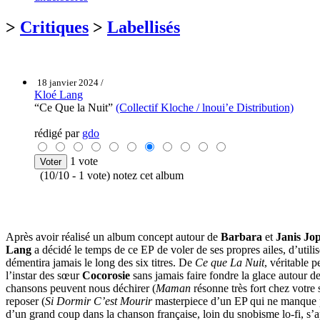
>
Critiques
>
Labellisés
18 janvier 2024 /
Kloé Lang
“Ce Que la Nuit”
(Collectif Kloche / lnoui’e Distribution)
rédigé par
gdo
1 vote
(10/10 - 1 vote) notez cet album
Après avoir réalisé un album concept autour de
Barbara
et
Janis Jop
Lang
a décidé le temps de ce EP de voler de ses propres ailes, d’utiliser
démentira jamais le long des six titres. De
Ce que La Nuit
, véritable p
l’instar des sœur
Cocorosie
sans jamais faire fondre la glace autour d
chansons peuvent nous déchirer (
Maman
résonne très fort chez votre 
reposer (
Si Dormir C’est Mourir
masterpiece d’un EP qui ne manque 
d’un grand coup dans la chanson française, loin du snobisme lo-fi, s’a