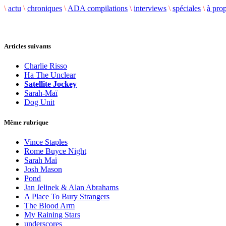
\
actu
\
chroniques
\
ADA compilations
\
interviews
\
spéciales
\
à pro
Articles suivants
Charlie Risso
Ha The Unclear
Satellite Jockey
Sarah-Maï
Dog Unit
Même rubrique
Vince Staples
Rome Buyce Night
Sarah Maï
Josh Mason
Pond
Jan Jelinek & Alan Abrahams
A Place To Bury Strangers
The Blood Arm
My Raining Stars
underscores