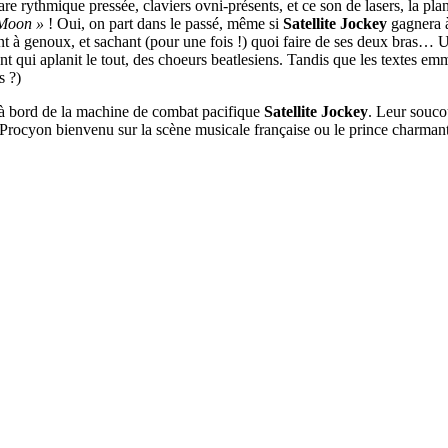
are rythmique pressée, claviers ovni-présents, et ce son de lasers, la p
Moon »
! Oui, on part dans le passé, même si
Satellite Jockey
gagnera à 
tant à genoux, et sachant (pour une fois !) quoi faire de ses deux bras… 
t qui aplanit le tout, des choeurs beatlesiens. Tandis que les textes em
 ?)
 à bord de la machine de combat pacifique
Satellite Jockey
. Leur souco
r Procyon bienvenu sur la scène musicale française ou le prince charma