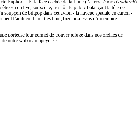
lanète Euphor… Et la face cachée de la Lune (j’ai révisé mes
Goldorak
)
être vu en live, sur scène, très tôt, le public balançant la tête de
Un soupçon de britpop dans cet avion - la navette spatiale en carton -
mènent l’auditeur haut, très haut, bien au-dessus d’un empire
upe porteuse leur permet de trouver refuge dans nos oreilles de
nt de notre walkman upcyclé ?