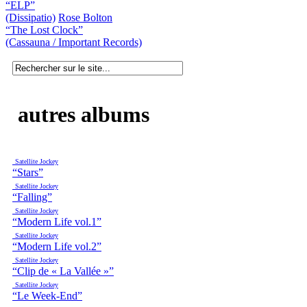
“ELP”
(Dissipatio)
Rose Bolton
“The Lost Clock”
(Cassauna / Important Records)
autres albums
Satellite Jockey
“Stars”
Satellite Jockey
“Falling”
Satellite Jockey
“Modern Life vol.1”
Satellite Jockey
“Modern Life vol.2”
Satellite Jockey
“Clip de « La Vallée »”
Satellite Jockey
“Le Week-End”