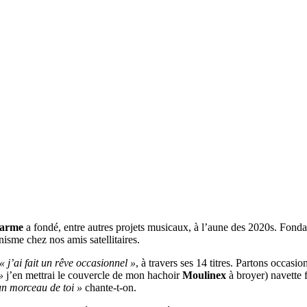
harme
a fondé, entre autres projets musicaux, à l’aune des 2020s. Fondati
nisme chez nos amis satellitaires.
« j’ai fait un rêve occasionnel »
, à travers ses 14 titres. Partons occas
»
j’en mettrai le couvercle de mon hachoir
Moulinex
à broyer) navette f
un morceau de toi »
chante-t-on.