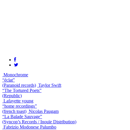
Monochrome
“éclat”
(Paranoid records)
Taylor Swift
“The Tortured Poets”
(Republic)
Lafayette young
“home recordings”
(french toast)
Nicolas Paugam
“La Balade Sauvage”
(Syncop’s Records / Inouïe Distribution)
Fabrizio Modonese Palumbo