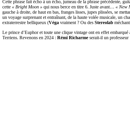
Cette phrase fait écho à un écho, jumeau de la phrase précédente, guit
cette
« Bright Moon »
qui nous berce en titre 6. Juste avant…
« New 
gauche à droite, de haut en bas, franges lisses, jupes plissées, se met
un voyage surprenant et entraînant, de la haute volée musicale, un chan
extraterrestre belliqueux (
Véga
vraiment ? Ou des
Stereolab
méchants
Le prince d’Euphor et toute une clique vintage ont en effet embarqué
Terriens. Revenons en 2024 :
Rémi Richarme
serait-il un professeu