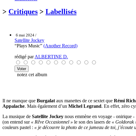
>
Critiques
>
Labellisés
6 mai 2024 /
Satellite Jockey
“Plays Music”
(Another Record)
rédigé par
ALBERTINE D.
notez cet album
Il ne manque que
Burgalat
aux manettes de ce sextet que
Rémi Ric
Appalache
. Mais également d’un
Michel Legrand
. En effet, zéro cy
La musique de
Satellite Jockey
nous emmène en voyage - onirique -
(on entend sur
« Rêve Occasionnel »
le son des lasers de
« Goldorak 
couleurs pastel :
« je découvre la photo de ce jumeau de toi, j’écoute 