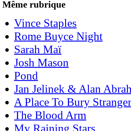
Même rubrique
Vince Staples
Rome Buyce Night
Sarah Maï
Josh Mason
Pond
Jan Jelinek & Alan Abra
A Place To Bury Strange
The Blood Arm
My Raining Stars