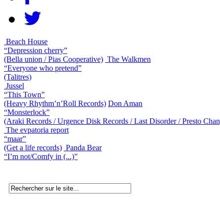
Beach House
“Depression cherry”
(Bella union / Pias Cooperative)
The Walkmen
“Everyone who pretend”
(Talitres)
Jussel
“This Town”
(Heavy Rhythm’n’Roll Records)
Don Aman
“Monsterlock”
(Araki Records / Urgence Disk Records / Last Disorder / Presto Cha
The evpatoria report
“maar”
(Get a life records)
Panda Bear
“I’m not/Comfy in (...)”