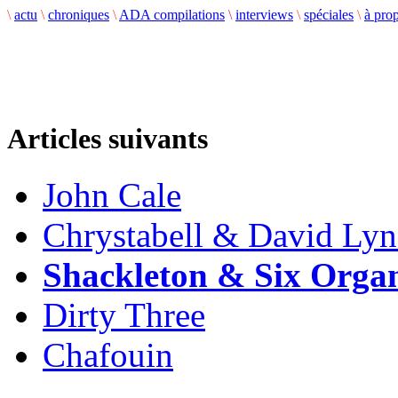
\
actu
\
chroniques
\
ADA compilations
\
interviews
\
spéciales
\
à pro
Articles suivants
John Cale
Chrystabell & David Ly
Shackleton & Six Orga
Dirty Three
Chafouin