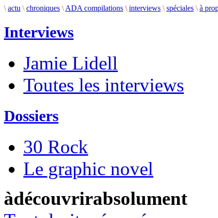
\
actu
\
chroniques
\
ADA compilations
\
interviews
\
spéciales
\
à pro
Interviews
Jamie Lidell
Toutes les interviews
Dossiers
30 Rock
Le graphic novel
àdécouvrirabsolument