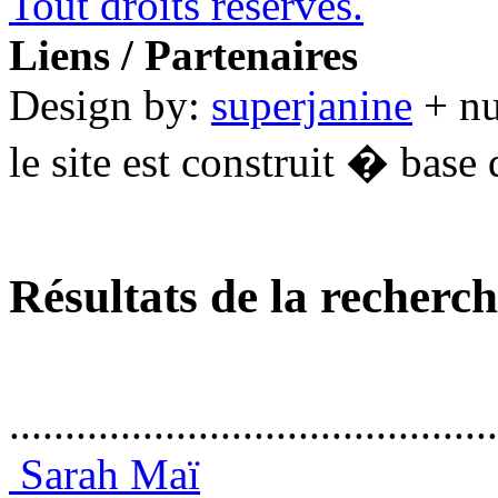
Tout droits réservés.
Liens / Partenaires
Design by:
superjanine
+ n
le site est construit � base 
Résultats de la recherc
............................................
Sarah Maï