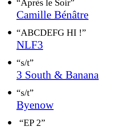
“Après le Soir”
Camille Bénâtre
“ABCDEFG HI !”
NLF3
“s/t”
3 South & Banana
“s/t”
Byenow
“EP 2”