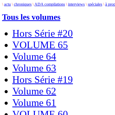
\
actu
\
chroniques
\
ADA compilations
\
interviews
\
spéciales
\
à pro
Tous les volumes
Hors Série #20
VOLUME 65
Volume 64
Volume 63
Hors Série #19
Volume 62
Volume 61
VOLUME 60