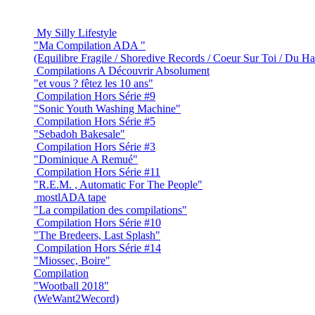
My Silly Lifestyle
"Ma Compilation ADA "
(Equilibre Fragile / Shoredive Records / Coeur Sur Toi / Du H
Compilations A Découvrir Absolument
"et vous ? fêtez les 10 ans"
Compilation Hors Série #9
"Sonic Youth Washing Machine"
Compilation Hors Série #5
"Sebadoh Bakesale"
Compilation Hors Série #3
"Dominique A Remué"
Compilation Hors Série #11
"R.E.M. , Automatic For The People"
mostlADA tape
"La compilation des compilations"
Compilation Hors Série #10
"The Bredeers, Last Splash"
Compilation Hors Série #14
"Miossec, Boire"
Compilation
"Wootball 2018"
(WeWant2Wecord)