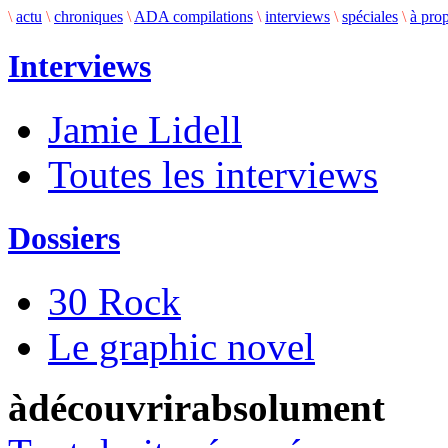
\
actu
\
chroniques
\
ADA compilations
\
interviews
\
spéciales
\
à pro
Interviews
Jamie Lidell
Toutes les interviews
Dossiers
30 Rock
Le graphic novel
àdécouvrirabsolument