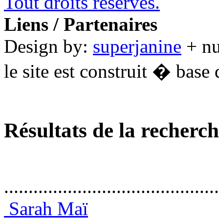
Tout droits réservés.
Liens / Partenaires
Design by:
superjanine
+ n
le site est construit � base 
Résultats de la recherc
............................................
Sarah Maï