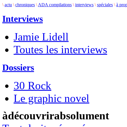
\
actu
\
chroniques
\
ADA compilations
\
interviews
\
spéciales
\
à pro
Interviews
Jamie Lidell
Toutes les interviews
Dossiers
30 Rock
Le graphic novel
àdécouvrirabsolument