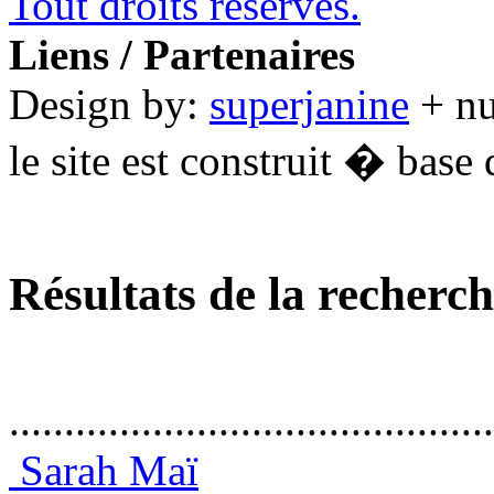
Tout droits réservés.
Liens / Partenaires
Design by:
superjanine
+ n
le site est construit � base 
Résultats de la recherc
............................................
Sarah Maï