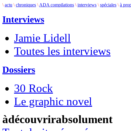
\
actu
\
chroniques
\
ADA compilations
\
interviews
\
spéciales
\
à pro
Interviews
Jamie Lidell
Toutes les interviews
Dossiers
30 Rock
Le graphic novel
àdécouvrirabsolument