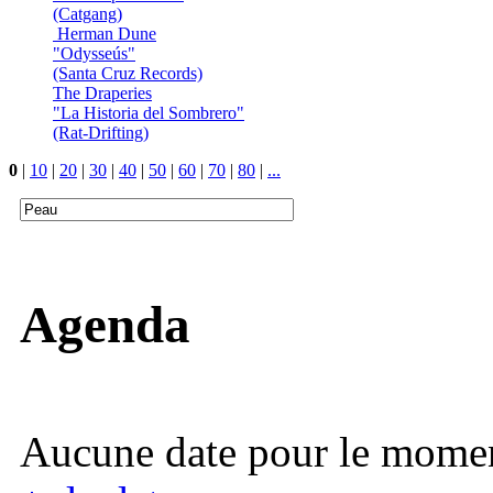
(Catgang)
Herman Dune
"Odysseús"
(Santa Cruz Records)
The Draperies
"La Historia del Sombrero"
(Rat-Drifting)
0
|
10
|
20
|
30
|
40
|
50
|
60
|
70
|
80
|
...
Agenda
Aucune date pour le mome