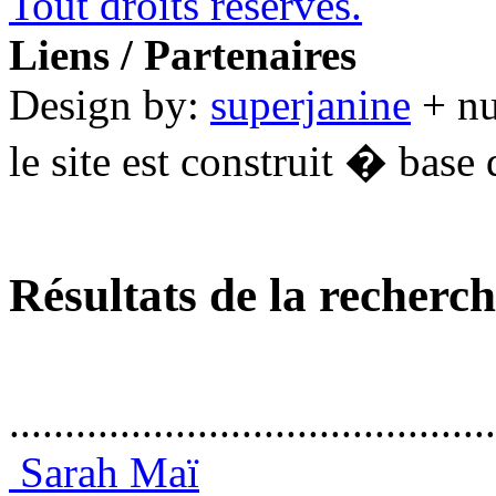
Tout droits réservés.
Liens / Partenaires
Design by:
superjanine
+ n
le site est construit � base 
Résultats de la recherc
............................................
Sarah Maï