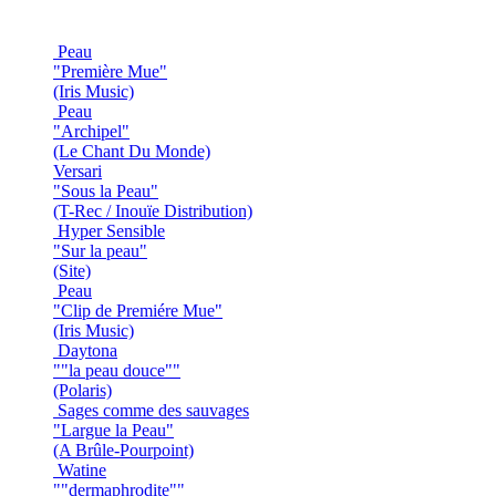
Peau
"Première Mue"
(Iris Music)
Peau
"Archipel"
(Le Chant Du Monde)
Versari
"Sous la Peau"
(T-Rec / Inouïe Distribution)
Hyper Sensible
"Sur la peau"
(Site)
Peau
"Clip de Premiére Mue"
(Iris Music)
Daytona
""la peau douce""
(Polaris)
Sages comme des sauvages
"Largue la Peau"
(A Brûle-Pourpoint)
Watine
""dermaphrodite""