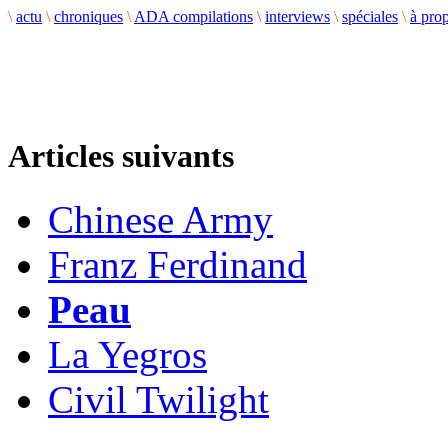
\
actu
\
chroniques
\
ADA compilations
\
interviews
\
spéciales
\
à pro
Articles suivants
Chinese Army
Franz Ferdinand
Peau
La Yegros
Civil Twilight