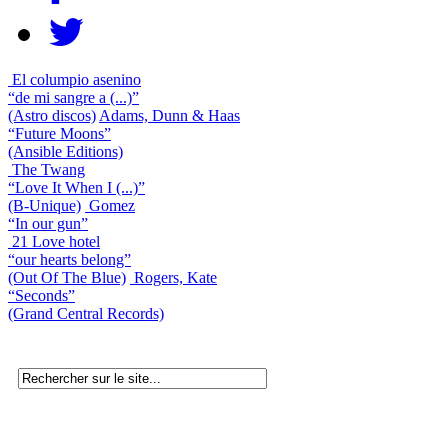
El columpio asenino
“de mi sangre a (...)”
(Astro discos)
Adams, Dunn & Haas
“Future Moons”
(Ansible Editions)
The Twang
“Love It When I (...)”
(B-Unique)
Gomez
“In our gun”
21 Love hotel
“our hearts belong”
(Out Of The Blue)
Rogers, Kate
“Seconds”
(Grand Central Records)