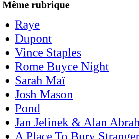
Même rubrique
Raye
Dupont
Vince Staples
Rome Buyce Night
Sarah Maï
Josh Mason
Pond
Jan Jelinek & Alan Abra
A Place To Bury Strange