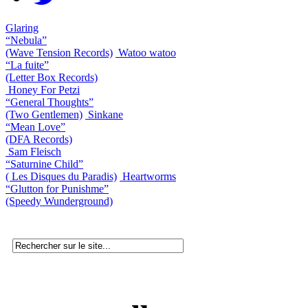
Glaring
“Nebula”
(Wave Tension Records)
Watoo watoo
“La fuite”
(Letter Box Records)
Honey For Petzi
“General Thoughts”
(Two Gentlemen)
Sinkane
“Mean Love”
(DFA Records)
Sam Fleisch
“Saturnine Child”
( Les Disques du Paradis)
Heartworms
“Glutton for Punishme”
(Speedy Wunderground)