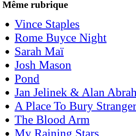
Même rubrique
Vince Staples
Rome Buyce Night
Sarah Maï
Josh Mason
Pond
Jan Jelinek & Alan Abra
A Place To Bury Strange
The Blood Arm
My Raining Stars