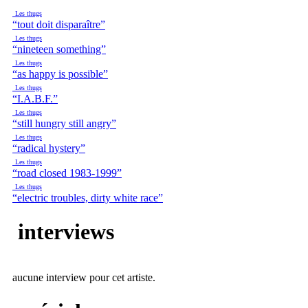
Les thugs
“tout doit disparaître”
Les thugs
“nineteen something”
Les thugs
“as happy is possible”
Les thugs
“I.A.B.F.”
Les thugs
“still hungry still angry”
Les thugs
“radical hystery”
Les thugs
“road closed 1983-1999”
Les thugs
“electric troubles, dirty white race”
interviews
aucune interview pour cet artiste.