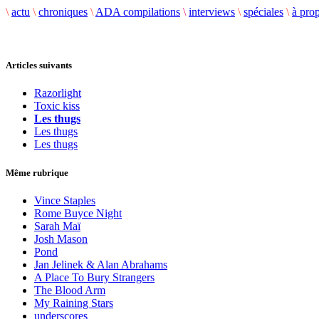
\
actu
\
chroniques
\
ADA compilations
\
interviews
\
spéciales
\
à pro
Articles suivants
Razorlight
Toxic kiss
Les thugs
Les thugs
Les thugs
Même rubrique
Vince Staples
Rome Buyce Night
Sarah Maï
Josh Mason
Pond
Jan Jelinek & Alan Abrahams
A Place To Bury Strangers
The Blood Arm
My Raining Stars
underscores