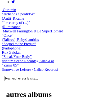
Curumin
“archados e perdidos”
(Anti)
Ricaine
“the clarity of (...)”
(Ruminance)
Maxwell Farrington et Le SuperHomard
“Once”
(Talitres)
Babyshambles
“Sequel to the Preque”
(Parlophone)
Rok Zalokar
“Speak Your Body”
(Nature Scene Records)
Allah-Las
“Zuma 85”
(Innovative Leisure / Calico Records)
autres albums