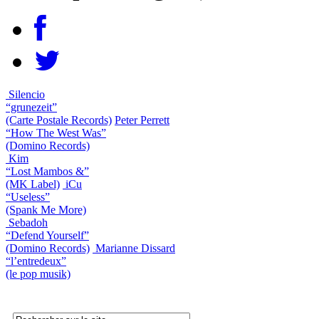
Silencio
“grunezeit”
(Carte Postale Records)
Peter Perrett
“How The West Was”
(Domino Records)
Kim
“Lost Mambos &”
(MK Label)
iCu
“Useless”
(Spank Me More)
Sebadoh
“Defend Yourself”
(Domino Records)
Marianne Dissard
“l’entredeux”
(le pop musik)