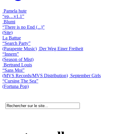
Pamela hute
“ep…v1.1”
Blumi
“There is no End (...)”
(Site)
La Battue
“Search Party”
(Parapente Music)
Der Weg Einer Freiheit
“Innern”
(Season of Mist)
Bertrand Louis
“Sans Moi”
(MVS Records/MVS Distribution)
September Girls
“Cursing The Sea”
(Fortuna Pop)