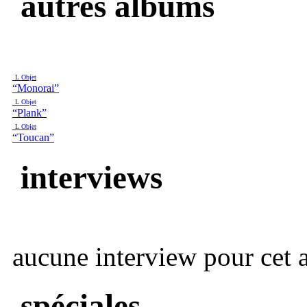
autres albums
L Objet
“Monorai”
L Objet
“Plank”
L Objet
“Toucan”
interviews
aucune interview pour cet ar
spéciales