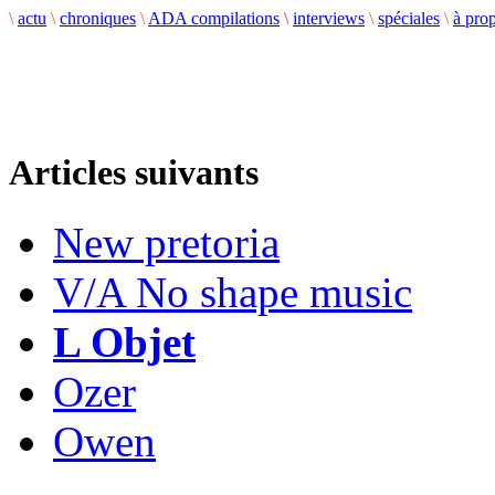
\
actu
\
chroniques
\
ADA compilations
\
interviews
\
spéciales
\
à pro
Articles suivants
New pretoria
V/A No shape music
L Objet
Ozer
Owen