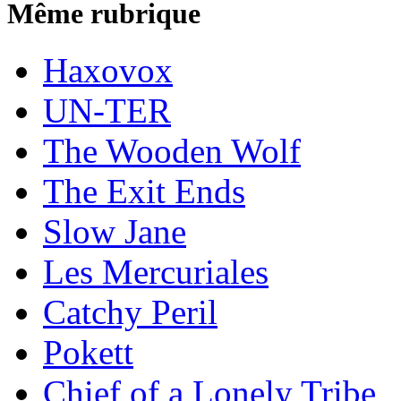
Même rubrique
Haxovox
UN-TER
The Wooden Wolf
The Exit Ends
Slow Jane
Les Mercuriales
Catchy Peril
Pokett
Chief of a Lonely Tribe