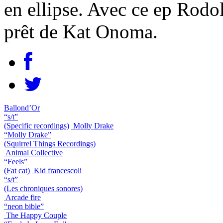
en ellipse. Avec ce ep Rodo
prêt de Kat Onoma.
Ballond’Or
“s/t”
(Specific recordings)
Molly Drake
“Molly Drake”
(Squirrel Things Recordings)
Animal Collective
“Feels”
(Fat cat)
Kid francescoli
“s/t”
(Les chroniques sonores)
Arcade fire
“neon bible”
The Happy Couple