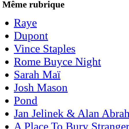
Même rubrique
Raye
Dupont
Vince Staples
Rome Buyce Night
Sarah Maï
Josh Mason
Pond
Jan Jelinek & Alan Abra
A Place To Bury Strange