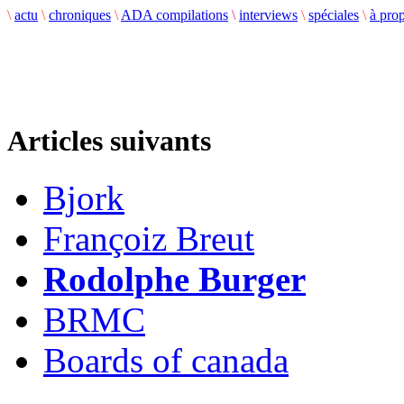
\
actu
\
chroniques
\
ADA compilations
\
interviews
\
spéciales
\
à pro
Articles suivants
Bjork
Françoiz Breut
Rodolphe Burger
BRMC
Boards of canada