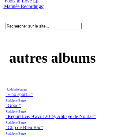
“Fools In Love Ep”
(Matinée Recordings)
autres albums
Rodolphe burger
“« no sport »”
Rodolphe Burger
“Good”
Rodolphe Burger
“Report live, 9 avril 2019, Abbaye de Noirlac”
Rodolphe Burger
“Clip de Bleu Bac”
Rodolphe Burger