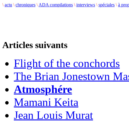
\
actu
\
chroniques
\
ADA compilations
\
interviews
\
spéciales
\
à pro
Articles suivants
Flight of the conchords
The Brian Jonestown Ma
Atmosphére
Mamani Keita
Jean Louis Murat