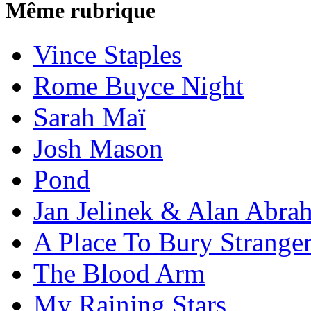
Même rubrique
Vince Staples
Rome Buyce Night
Sarah Maï
Josh Mason
Pond
Jan Jelinek & Alan Abra
A Place To Bury Strange
The Blood Arm
My Raining Stars