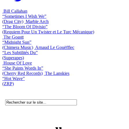
Bill Callahan
“Sometimes I Wish We”
(Drag City)
Marble Arch
“The Bloom Of Divisio”
(Requiem Pour Un Twister et Le Turc Mécanique)
The Goastt
“Midnight Sun”
(Chimera Music)
Arnaud Le Gouëfflec
“Les Subtilités Du”
(Superapes)
House Of Love
“She Paints Words In”
(Cherry Red Records)
The Lanskies
“Hot Wave”
(ZRP)