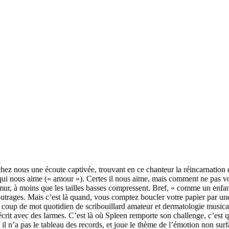
eu chez nous une écoute captivée, trouvant en ce chanteur la réincarna
qui nous aime (« amour »). Certes il nous aime, mais comment ne pas vo
mur, à moins que les tailles basses compressent. Bref, « comme un enfant
trages. Mais c’est là quand, vous comptez boucler votre papier par une 
 coup de mot quotidien de scribouillard amateur et dermatologie musica
crit avec des larmes. C’est là où Spleen remporte son challenge, c’est qu
 n’a pas le tableau des records, et joue le thème de l’émotion non surfa