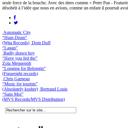
seule force de la bouche. Avec des titres comme « Peter Pan - Featur
désobéit à l’idée que nous en avions, comme un enfant il pourrait avoi
Automatic City
“Hum Drum”
(Wita Records)
Dom Duff
“Lagan”
Badly drawn boy
“Have you fed the”
Zola Mennenöh
“Longing for Belongin”
(Figureight records)
Chris Garneau
“Music for tourists”
(Absolutely kosher)
Bertrand Louis
“Sans Moi”
(MVS Records/MVS Distribution)