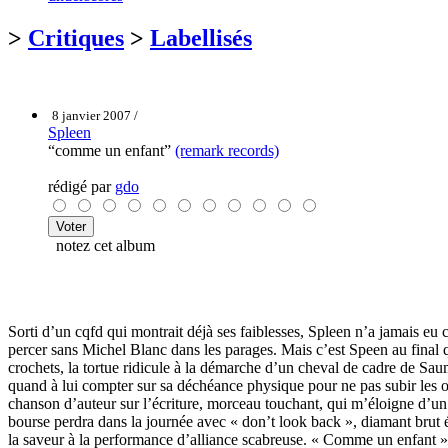
>
Critiques
>
Labellisés
8 janvier 2007 /
Spleen
“comme un enfant”
(remark records)
rédigé par
gdo
notez cet album
Sorti d’un cqfd qui montrait déjà ses faiblesses, Spleen n’a jamais 
percer sans Michel Blanc dans les parages. Mais c’est Speen au final 
crochets, la tortue ridicule à la démarche d’un cheval de cadre de Sau
quand à lui compter sur sa déchéance physique pour ne pas subir les ou
chanson d’auteur sur l’écriture, morceau touchant, qui m’éloigne d’un
bourse perdra dans la journée avec « don’t look back », diamant brut é
la saveur à la performance d’alliance scabreuse. « Comme un enfant » il