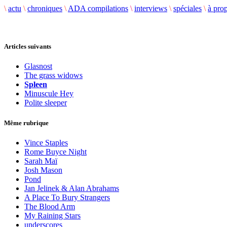
\
actu
\
chroniques
\
ADA compilations
\
interviews
\
spéciales
\
à pro
Articles suivants
Glasnost
The grass widows
Spleen
Minuscule Hey
Polite sleeper
Même rubrique
Vince Staples
Rome Buyce Night
Sarah Maï
Josh Mason
Pond
Jan Jelinek & Alan Abrahams
A Place To Bury Strangers
The Blood Arm
My Raining Stars
underscores