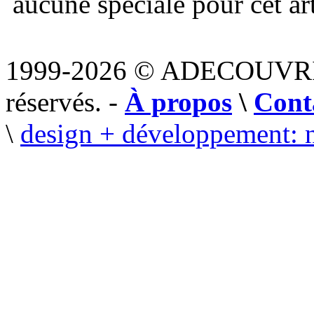
aucune spéciale pour cet art
1999-2026 © ADECOUVR
réservés. -
À propos
\
Cont
\
design + développement: 