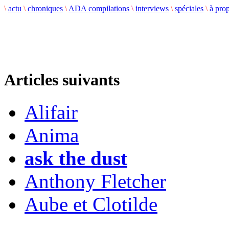
\
actu
\
chroniques
\
ADA compilations
\
interviews
\
spéciales
\
à pro
Articles suivants
Alifair
Anima
ask the dust
Anthony Fletcher
Aube et Clotilde