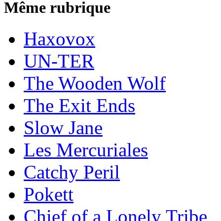
Même rubrique
Haxovox
UN-TER
The Wooden Wolf
The Exit Ends
Slow Jane
Les Mercuriales
Catchy Peril
Pokett
Chief of a Lonely Tribe