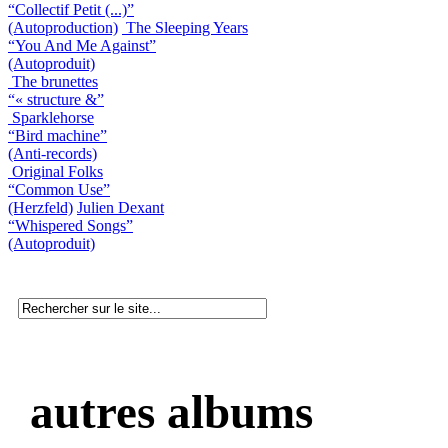
“Collectif Petit (...)”
(Autoproduction)
The Sleeping Years
“You And Me Against”
(Autoproduit)
The brunettes
“« structure &”
Sparklehorse
“Bird machine”
(Anti-records)
Original Folks
“Common Use”
(Herzfeld)
Julien Dexant
“Whispered Songs”
(Autoproduit)
autres albums