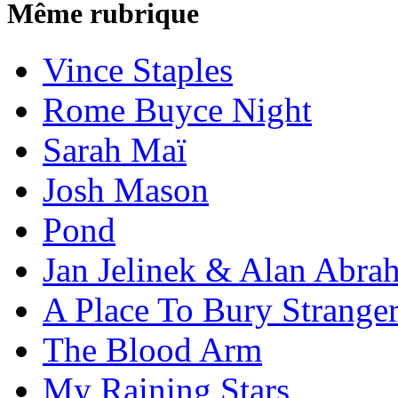
Même rubrique
Vince Staples
Rome Buyce Night
Sarah Maï
Josh Mason
Pond
Jan Jelinek & Alan Abra
A Place To Bury Strange
The Blood Arm
My Raining Stars