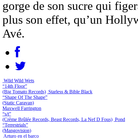
gorge de son sucre qui fige
plus son effet, qu’un Hol
Avé.
Wild Wild Wets
“14th Floor”
(Big Tomato Records)
Starless & Bible Black
“Shape Of The Shape”
(Static Caravan)
Maxwell Farrington
“s/t”
(Crème Brûlée Records, Beast Records, La Nef D Fous)
Pond
“Terrestrials”
(Mangovision)
Arturo en el barco