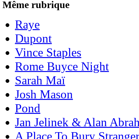
Même rubrique
Raye
Dupont
Vince Staples
Rome Buyce Night
Sarah Maï
Josh Mason
Pond
Jan Jelinek & Alan Abra
A Place To Bury Strange