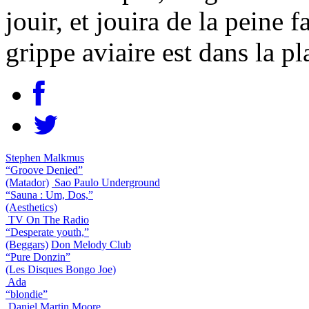
jouir, et jouira de la peine 
grippe aviaire est dans la pl
Stephen Malkmus
“Groove Denied”
(Matador)
Sao Paulo Underground
“Sauna : Um, Dos,”
(Aesthetics)
TV On The Radio
“Desperate youth,”
(Beggars)
Don Melody Club
“Pure Donzin”
(Les Disques Bongo Joe)
Ada
“blondie”
Daniel Martin Moore