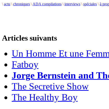
\
actu
\
chroniques
\
ADA compilations
\
interviews
\
spéciales
\
à pro
Articles suivants
Un Homme Et une Fem
Fatboy
Jorge Bernstein and Th
The Secretive Show
The Healthy Boy