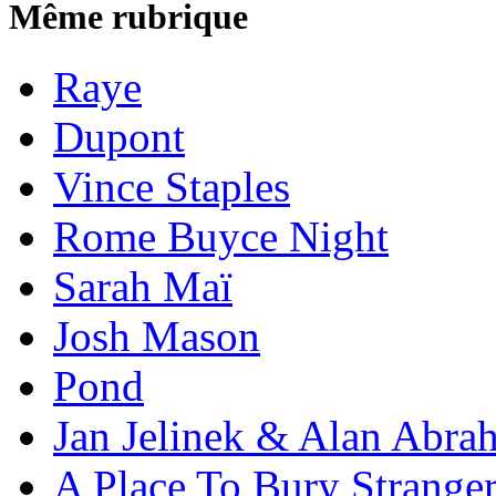
Même rubrique
Raye
Dupont
Vince Staples
Rome Buyce Night
Sarah Maï
Josh Mason
Pond
Jan Jelinek & Alan Abra
A Place To Bury Strange