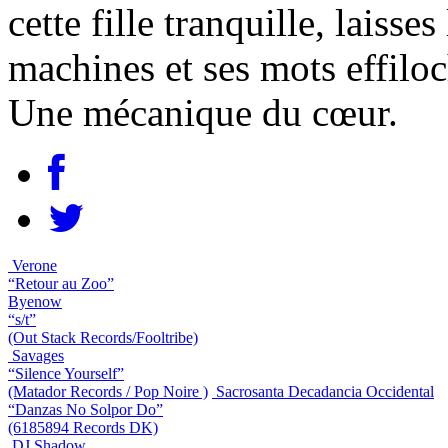
cette fille tranquille, laisse
machines et ses mots effiloc
Une mécanique du cœur.
Verone
“Retour au Zoo”
Byenow
“s/t”
(Out Stack Records/Fooltribe)
Savages
“Silence Yourself”
(Matador Records / Pop Noire )
Sacrosanta Decadancia Occidental
“Danzas No Solpor Do”
(6185894 Records DK)
DJ Shadow