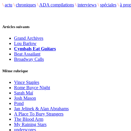
\
actu
\
chroniques
\
ADA compilations
\
interviews
\
spéciales
\
à pro
Articles suivants
Grand Archives
Lou Barlow
Cymbals Eat Guitars
Beat Assailant
Broadway Calls
Même rubrique
Vince Staples
Rome Buyce Night
Sarah Maï
Josh Mason
Pond
Jan Jelinek & Alan Abrahams
A Place To Bury Strangers
The Blood Arm
My Raining Stars
underscores