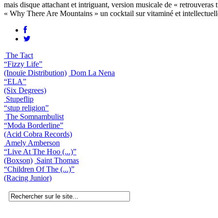
mais disque attachant et intriguant, version musicale de « retrouveras
« Why There Are Mountains » un cocktail sur vitaminé et intellectuell
The Tact
“Fizzy Life”
(Inouïe Distribution)
Dom La Nena
“ELA”
(Six Degrees)
Stupeflip
“stup religion”
The Somnambulist
“Moda Borderline”
(Acid Cobra Records)
Amely Amberson
“Live At The Hoo (...)”
(Boxson)
Saint Thomas
“Children Of The (...)”
(Racing Junior)