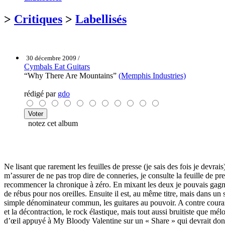
>
Critiques
>
Labellisés
30 décembre 2009 /
Cymbals Eat Guitars
“Why There Are Mountains”
(Memphis Industries)
rédigé par
gdo
notez cet album
Ne lisant que rarement les feuilles de presse (je sais des fois je devrais
m’assurer de ne pas trop dire de conneries, je consulte la feuille de
recommencer la chronique à zéro. En mixant les deux je pouvais gagn
de rébus pour nos oreilles. Ensuite il est, au même titre, mais dans u
simple dénominateur commun, les guitares au pouvoir. A contre cour
et la décontraction, le rock élastique, mais tout aussi bruitiste que 
d’œil appuyé à My Bloody Valentine sur un « Share » qui devrait donn