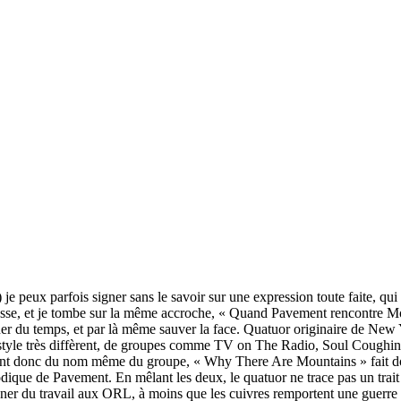
) je peux parfois signer sans le savoir sur une expression toute faite, qui 
 presse, et je tombe sur la même accroche, « Quand Pavement rencontre Mo
er du temps, et par là même sauver la face. Quatuor originaire de New
n style très diffèrent, de groupes comme TV on The Radio, Soul Coughing,
ant donc du nom même du groupe, « Why There Are Mountains » fait do
mélodique de Pavement. En mêlant les deux, le quatuor ne trace pas un tr
er du travail aux ORL, à moins que les cuivres remportent une guerre 