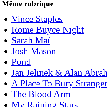
Même rubrique
Vince Staples
Rome Buyce Night
Sarah Maï
Josh Mason
Pond
Jan Jelinek & Alan Abra
A Place To Bury Strange
The Blood Arm
My Raining Stars