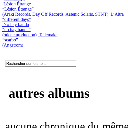
Lésion Étrange
“Lésion Étrange”
(Araki Records, Day Off Records, Arsenic Solaris, STNT)
L’Altra
“different days”
No hay banda
“no hay banda”
(odette production)
Tellemake
“scarbo”
(Angstrom)
autres albums
aucune chronique du même 