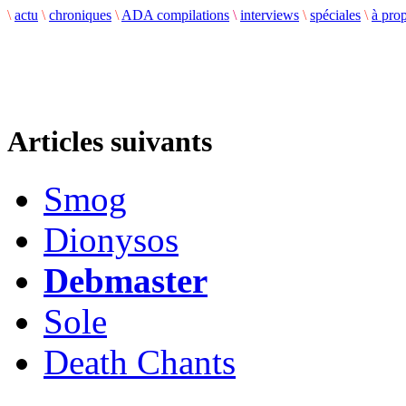
\
actu
\
chroniques
\
ADA compilations
\
interviews
\
spéciales
\
à pro
Articles suivants
Smog
Dionysos
Debmaster
Sole
Death Chants