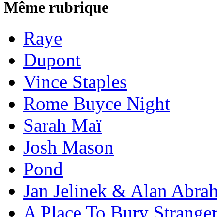
Même rubrique
Raye
Dupont
Vince Staples
Rome Buyce Night
Sarah Maï
Josh Mason
Pond
Jan Jelinek & Alan Abra
A Place To Bury Strange