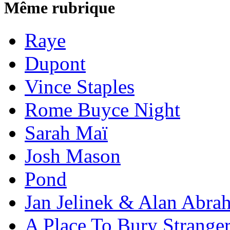
Même rubrique
Raye
Dupont
Vince Staples
Rome Buyce Night
Sarah Maï
Josh Mason
Pond
Jan Jelinek & Alan Abra
A Place To Bury Strange