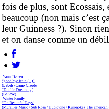
fois de plus, sont Ecossais,
beaucoup (non mais c’est ça
leur Guinness ?). Sinon rien
et on danse comme un débil
Yann Tiersen
“good bye lenin (...)”
(Labels)
Camp Claude
“Double Dreaming”
(Believe)
Winter Family
“On Beautiful Days”
(Murailles Music / Sub Rosa / Hublotone / Kuronoke)
The american 