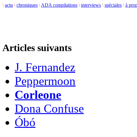
\
actu
\
chroniques
\
ADA compilations
\
interviews
\
spéciales
\
à pro
Articles suivants
J. Fernandez
Peppermoon
Corleone
Dona Confuse
Óbó