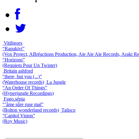
Vitiligoes
“Rapakivi”
(Vox Project, ABréactions Production, Aïe Aïe Aïe Records, Araki R
“Horizons”
(Requiem Pour Un Twister)
Britain ashford
“there, but you (...)”
(Waterhouse records)
La Jungle
“An Order Of Things”
(Hyperjungle Recordings)
Fago.sépia
“’âme sûre ruse mal”
(Bolton wonderland records)
Talisco
“Capitol Vision”
(Roy Music)