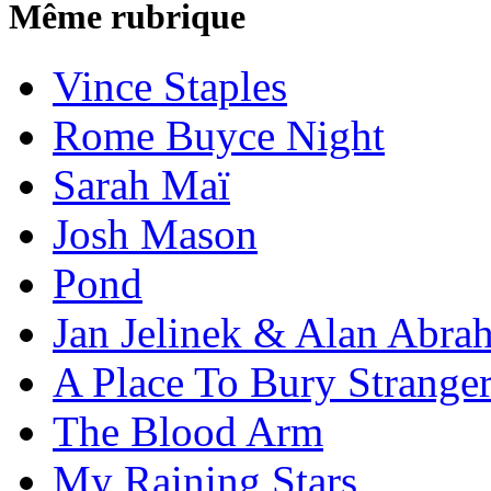
Même rubrique
Vince Staples
Rome Buyce Night
Sarah Maï
Josh Mason
Pond
Jan Jelinek & Alan Abra
A Place To Bury Strange
The Blood Arm
My Raining Stars