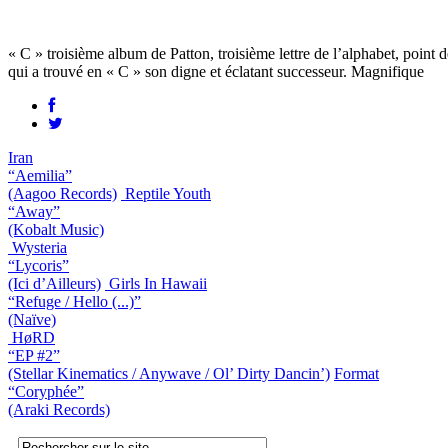
« C » troisième album de Patton, troisième lettre de l’alphabet, point 
qui a trouvé en « C » son digne et éclatant successeur. Magnifique
Iran
“Aemilia”
(Aagoo Records)
Reptile Youth
“Away”
(Kobalt Music)
Wysteria
“Lycoris”
(Ici d’Ailleurs)
Girls In Hawaii
“Refuge / Hello (...)”
(Naïve)
HøRD
“EP #2”
(Stellar Kinematics / Anywave / Ol’ Dirty Dancin’)
Format
“Coryphée”
(Araki Records)