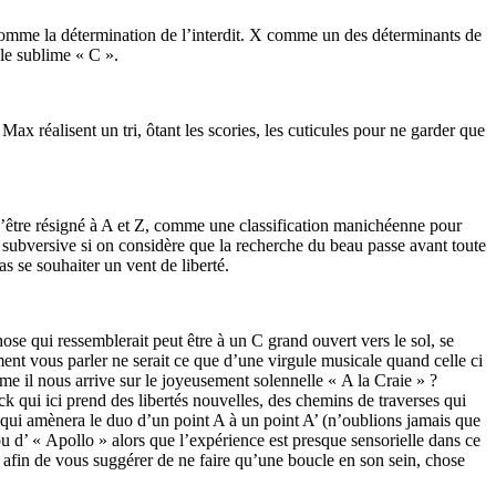
 comme la détermination de l’interdit. X comme un des déterminants de
le sublime « C ».
Max réalisent un tri, ôtant les scories, les cuticules pour ne garder que
 s’être résigné à A et Z, comme une classification manichéenne pour
subversive si on considère que la recherche du beau passe avant toute
s se souhaiter un vent de liberté.
hose qui ressemblerait peut être à un C grand ouvert vers le sol, se
ent vous parler ne serait ce que d’une virgule musicale quand celle ci
e il nous arrive sur le joyeusement solennelle « A la Craie » ?
 qui ici prend des libertés nouvelles, des chemins de traverses qui
ui amènera le duo d’un point A à un point A’ (n’oublions jamais que
 ou d’ « Apollo » alors que l’expérience est presque sensorielle dans ce
 afin de vous suggérer de ne faire qu’une boucle en son sein, chose