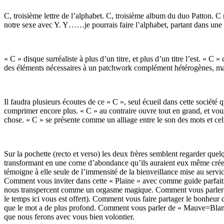
C, troisième lettre de l’alphabet. C, troisième album du duo Patton. 
notre sexe avec Y. Y……je pourrais faire l’alphabet, partant dans une 
« C » disque surréaliste à plus d’un titre, et plus d’un titre l’est. « C
des éléments nécessaires à un patchwork complément hétérogènes, mais
Il faudra plusieurs écoutes de ce « C », seul écueil dans cette sociét
comprimer encore plus. « C » au contraire ouvre tout en grand, et vo
chose. « C » se présente comme un alliage entre le son des mots et cel
Sur la pochette (recto et verso) les deux frères semblent regarder quelq
transformant en une corne d’abondance qu’ils auraient eux même crée. 
témoigne à elle seule de l’immensité de la bienveillance mise au serv
Comment vous inviter dans cette « Plaine » avec comme guide parfait D
nous transpercent comme un orgasme magique. Comment vous parler de 
le temps ici vous est offert). Comment vous faire partager le bonheur de
que le mot a de plus profond. Comment vous parler de « Mauve=Blanc » 
que nous ferons avec vous bien volontier.