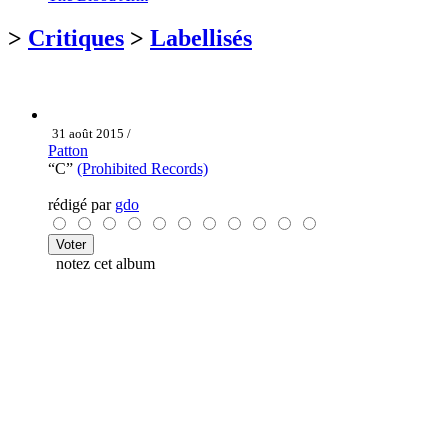
>
Critiques
>
Labellisés
31 août 2015 /
Patton
“C”
(Prohibited Records)
rédigé par
gdo
notez cet album