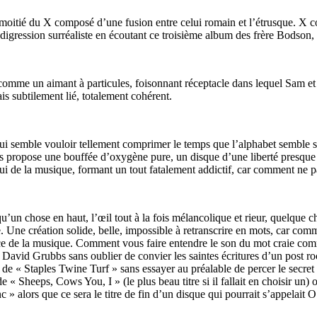
C moitié du X composé d’une fusion entre celui romain et l’étrusque. X
digression surréaliste en écoutant ce troisième album des frère Bodson, 
 » comme un aimant à particules, foisonnant réceptacle dans lequel Sam et 
 subtilement lié, totalement cohérent.
é qui semble vouloir tellement comprimer le temps que l’alphabet semble
us propose une bouffée d’oxygène pure, un disque d’une liberté presque 
ui de la musique, formant un tout fatalement addictif, car comment ne pa
u’un chose en haut, l’œil tout à la fois mélancolique et rieur, quelque c
Une création solide, belle, impossible à retranscrire en mots, car comm
ice de la musique. Comment vous faire entendre le son du mot craie comm
avid Grubbs sans oublier de convier les saintes écritures d’un post rock
« Staples Twine Turf » sans essayer au préalable de percer le secret q
 « Sheeps, Cows You, I » (le plus beau titre si il fallait en choisir un)
alors que ce sera le titre de fin d’un disque qui pourrait s’appelait O