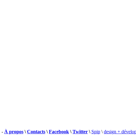
 -
À propos
\
Contacts
\
Facebook
\
Twitter
\
Spip
\
design + dévelo