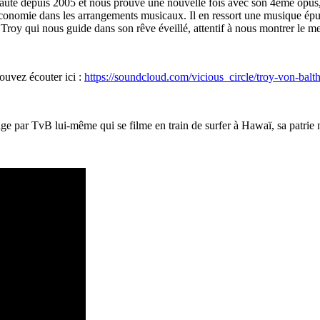
faute depuis 2005 et nous prouve une nouvelle fois avec son 4ème opus, 
conomie dans les arrangements musicaux. Il en ressort une musique épur
roy qui nous guide dans son rêve éveillé, attentif à nous montrer le me
uvez écouter ici :
https://soundcloud.com/vicious_circle/troy-von-bal
mage par TvB lui-même qui se filme en train de surfer à Hawaï, sa patrie n