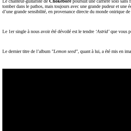
Le chanteur-guitariste de
Chokebore
poursuit une carrière solo sans 
tomber dans le pathos, mais toujours avec une grande pudeur et une é
d’une grande sensibilité, en provenance directe du monde onirique de T
Le 1er single à nous avoir été dévoilé est le tendre
‘Astrid’
que vous po
Le dernier titre de l’album
"Lemon seed"
, quant à lui, a été mis en i