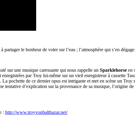
 à partager le bonheur de voler sur l’eau ; l’atmosphère qui s’en dégag
uté sur une musique caressante qui nous rappelle un
Sparklehorse
en s
enregistrées par Troy lui-même sur un vieil enregistreur à cassette Tasca
. La pochette de ce dernier opus est intrigante et met en scène un Troy s
ne tentative d’explication sur la provenance de sa musique, l’origine de 
e :
http://www.troyvonbalthazar.net/