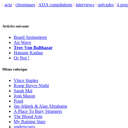
\
actu
\
chroniques
\
ADA compilations
\
interviews
\
spéciales
\
à pro
Articles suivants
Beard Springsteen
Air Wave
Troy Von Balthazar
Hatsune Kaidan
Or Not !
Même rubrique
Vince Staples
Rome Buyce Night
Sarah Maï
Josh Mason
Pond
Jan Jelinek & Alan Abrahams
A Place To Bury Strangers
The Blood Arm
My Raining Stars
underscores