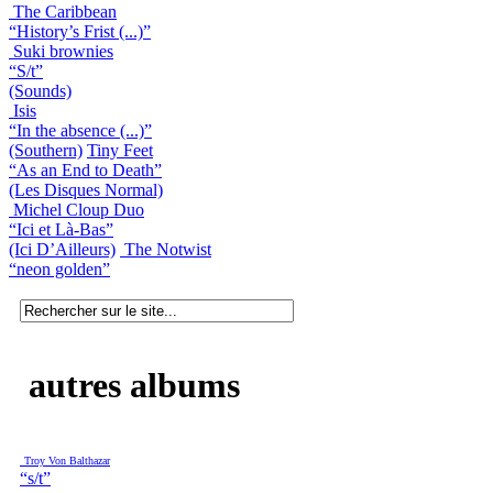
The Caribbean
“History’s Frist (...)”
Suki brownies
“S/t”
(Sounds)
Isis
“In the absence (...)”
(Southern)
Tiny Feet
“As an End to Death”
(Les Disques Normal)
Michel Cloup Duo
“Ici et Là-Bas”
(Ici D’Ailleurs)
The Notwist
“neon golden”
autres albums
Troy Von Balthazar
“s/t”