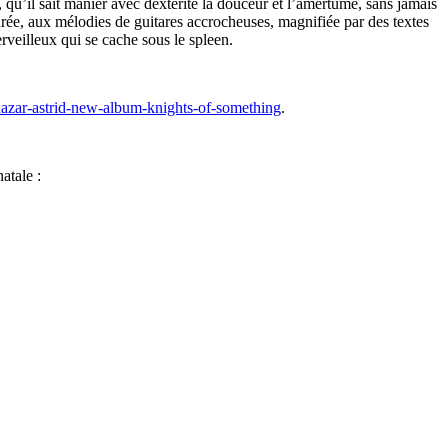
qu’il sait manier avec dextérité la douceur et l’amertume, sans jamais
ée, aux mélodies de guitares accrocheuses, magnifiée par des textes
rveilleux qui se cache sous le spleen.
thazar-astrid-new-album-knights-of-something
.
atale :