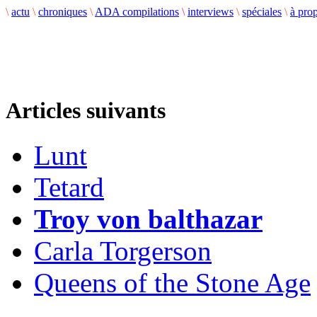
\
actu
\
chroniques
\
ADA compilations
\
interviews
\
spéciales
\
à pro
Articles suivants
Lunt
Tetard
Troy von balthazar
Carla Torgerson
Queens of the Stone Age