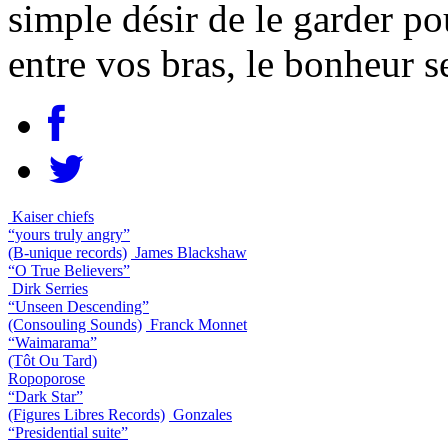
simple désir de le garder po
entre vos bras, le bonheur 
Kaiser chiefs
“yours truly angry”
(B-unique records)
James Blackshaw
“O True Believers”
Dirk Serries
“Unseen Descending”
(Consouling Sounds)
Franck Monnet
“Waimarama”
(Tôt Ou Tard)
Ropoporose
“Dark Star”
(Figures Libres Records)
Gonzales
“Presidential suite”