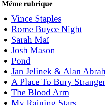
Même rubrique
Vince Staples
Rome Buyce Night
Sarah Maï
Josh Mason
Pond
Jan Jelinek & Alan Abra
A Place To Bury Strange
The Blood Arm
My Raining Stars