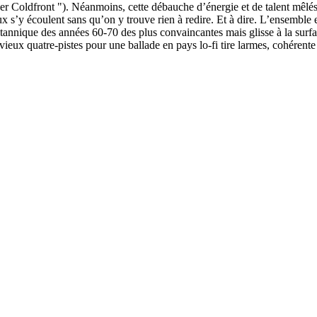
Coldfront "). Néanmoins, cette débauche d’énergie et de talent mêlés n
 s’y écoulent sans qu’on y trouve rien à redire. Et à dire. L’ensemble 
nique des années 60-70 des plus convaincantes mais glisse à la surface 
n vieux quatre-pistes pour une ballade en pays lo-fi tire larmes, cohérente