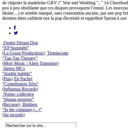
de chipoter la madeleine GBV (" War and Wedding ", " 14 Cheerleader 
peu à peu obsédante que ces disques provoquent l’ennui. Les morceaux
idoine…) et semble marqué, sans connotation aucune, par une pop britan
derniers titres oublient eux la pop électrisée et rappellent Sprout à so
Fiodor Dream Dog
“EP Sunnight”
(La Gosse Productions)
Tenniscoats
“Tan-Tan Therapy”
(Morr Music / Alien Transistor)
Stereo MCs
“double bubble”
(Pias)
Zir Pachet
“Contribution Zéro”
(Influenza Records)
Nortec collective
“tijuana sessions”
(Because)
Birdpen
“In the company (...)”
(Jar records)