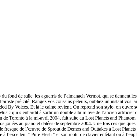
 du fond de salle, les aguerris de l’almanach Vermot, qui se tiennent le
’artiste pré cité. Rangez vos coussins péteurs, oubliez un instant vos la
ided By Voices. Et là le calme revient. On reprend son stylo, on ouvre
usic qui s’enhardit à sortir un double album live de l’ancien artificier 
n de Toronto à la mi-avril 2004, fait suite au Lost Planets and Phantom V
 jouées au piano et datées de septembre 2004. Une fois ces quelques phr
ble fresque de l’œuvre de Sprout de Demos and Outtakes à Lost Planets e
lle à l’excellent " Pure Flesh " et son motif de clavier entêtant ou à l’e