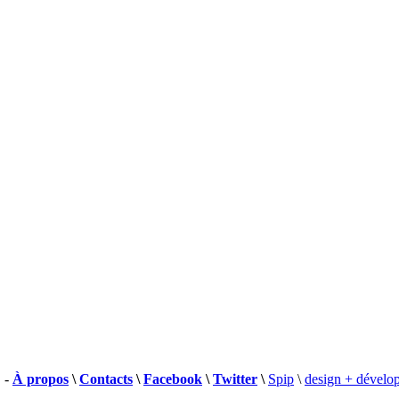
 -
À propos
\
Contacts
\
Facebook
\
Twitter
\
Spip
\
design + dévelo