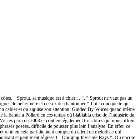
s côtes. " Sprout, sa musique est à chier… ", " Sprout ne vaut pas un
ngues de belle-mère et cessez de chantonner " J’ai la quequette qui
 son cahier et on aiguise son attention. Guided By Voices quand même
de la bande à Pollard en ces temps où blablabla crise de l’industrie du
oices paru en 2003 et contient également trois titres qui nous offrent
ases posées, difficile de pousser plus loin l’analyse. En effet, ce
t rend en cela parfaitement compte du talent de mélodiste qui
uphorisant et gentiment régressif " Dodging Invisible Rays ". Ou encore