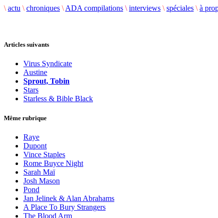
\
actu
\
chroniques
\
ADA compilations
\
interviews
\
spéciales
\
à pro
Articles suivants
Virus Syndicate
Austine
Sprout, Tobin
Stars
Starless & Bible Black
Même rubrique
Raye
Dupont
Vince Staples
Rome Buyce Night
Sarah Maï
Josh Mason
Pond
Jan Jelinek & Alan Abrahams
A Place To Bury Strangers
The Blood Arm