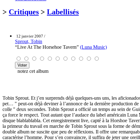
>
Critiques
>
Labellisés
12 janvier 2007 /
Sprout, Tobin
“Live At The Horsehoe Tavern”
(Luna Music)
notez cet album
Tobin Sprout. Et j’en surprends déjà quelques-uns uns, les aficionados
pet… " peut-on déjà deviner à l’annonce de la dernière production de l
colle " deux secondes. Tobin Sprout a officié un temps au sein de Gu
ça force le respect. Tout autant que l’audace du label américain Luna M
disque blablablabla. Cet enregistrement live, capté à la Horshoe Taver
la primeur du travail en marche de Tobin Sprout sous la forme de démos
double album ne suscite que peu de réflexions. Il offre une remarqua
caractérise l’homme. Pour s’en convaincre, il suffira de jeter une orei