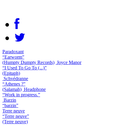
Paradoxant
“Earworm”
(Humpty Dumpty Records)
Joyce Manor
“I Used To Go To (...)”
(Epitaph)
Schvédranne
“Athenes ?”
(Salamah)
Headphone
“Work in progress.”
Barzin
“barzin”
Terre neuve
“Terre neuve”
(Terre neuve)