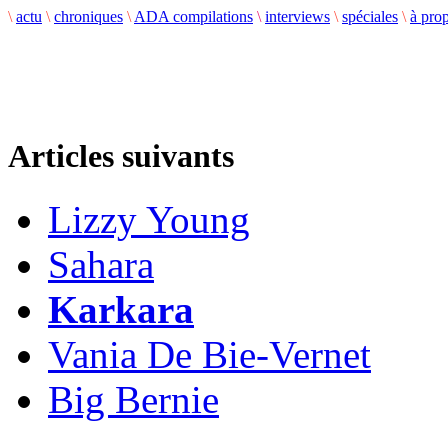
\
actu
\
chroniques
\
ADA compilations
\
interviews
\
spéciales
\
à pro
Articles suivants
Lizzy Young
Sahara
Karkara
Vania De Bie-Vernet
Big Bernie