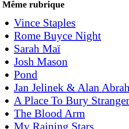
Même rubrique
Vince Staples
Rome Buyce Night
Sarah Maï
Josh Mason
Pond
Jan Jelinek & Alan Abra
A Place To Bury Strange
The Blood Arm
My Raining Stars