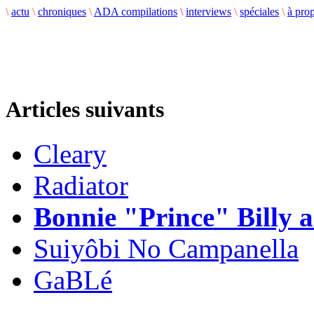
\
actu
\
chroniques
\
ADA compilations
\
interviews
\
spéciales
\
à pro
Articles suivants
Cleary
Radiator
Bonnie "Prince" Billy 
Suiyôbi No Campanella
GaBLé