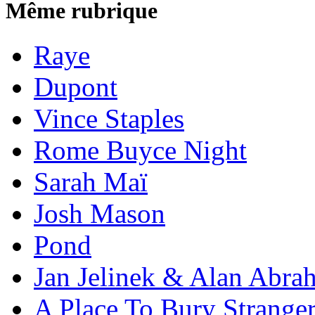
Même rubrique
Raye
Dupont
Vince Staples
Rome Buyce Night
Sarah Maï
Josh Mason
Pond
Jan Jelinek & Alan Abra
A Place To Bury Strange