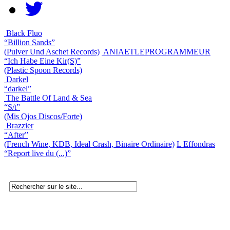
Black Fluo
“Billion Sands”
(Pulver Und Aschet Records)
ANIAETLEPROGRAMMEUR
“Ich Habe Eine Kir(S)”
(Plastic Spoon Records)
Darkel
“darkel”
The Battle Of Land & Sea
“S/t”
(Mis Ojos Discos/Forte)
Brazzier
“After”
(French Wine, KDB, Ideal Crash, Binaire Ordinaire)
L Effondras
“Report live du (...)”