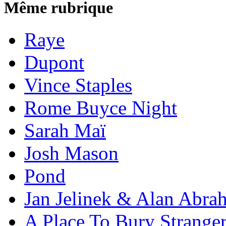
Même rubrique
Raye
Dupont
Vince Staples
Rome Buyce Night
Sarah Maï
Josh Mason
Pond
Jan Jelinek & Alan Abra
A Place To Bury Strange