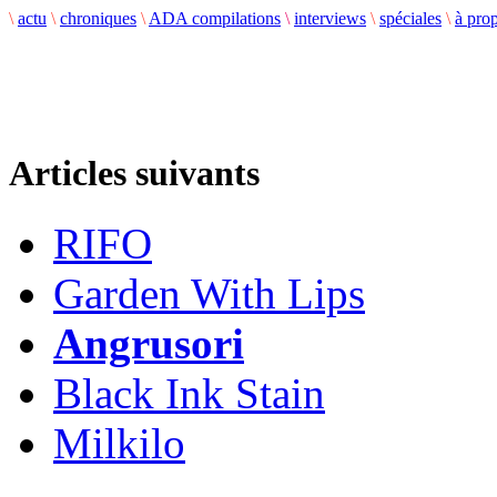
\
actu
\
chroniques
\
ADA compilations
\
interviews
\
spéciales
\
à pro
Articles suivants
RIFO
Garden With Lips
Angrusori
Black Ink Stain
Milkilo