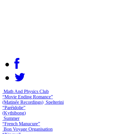
Math And Physics Club
“Movie Ending Romance”
(Matinée Recordings)
Spelterini
“Paréidolie”
(Kythibong)
Summer
“French Manucure”
Bon Voyage Organisation