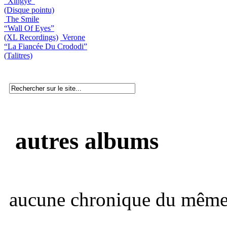
“Xingye”
(Disque pointu)
The Smile
“Wall Of Eyes”
(XL Recordings)
Verone
“La Fiancée Du Crododi”
(Talitres)
autres albums
aucune chronique du même 