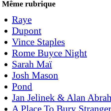
Même rubrique
Raye
Dupont
Vince Staples
Rome Buyce Night
Sarah Maï
Josh Mason
Pond
Jan Jelinek & Alan Abra
A Place To Bury Strange