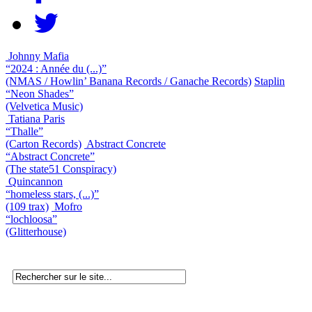
Johnny Mafia
“2024 : Année du (...)”
(NMAS / Howlin’ Banana Records / Ganache Records)
Staplin
“Neon Shades”
(Velvetica Music)
Tatiana Paris
“Thalle”
(Carton Records)
Abstract Concrete
“Abstract Concrete”
(The state51 Conspiracy)
Quincannon
“homeless stars, (...)”
(109 trax)
Mofro
“lochloosa”
(Glitterhouse)