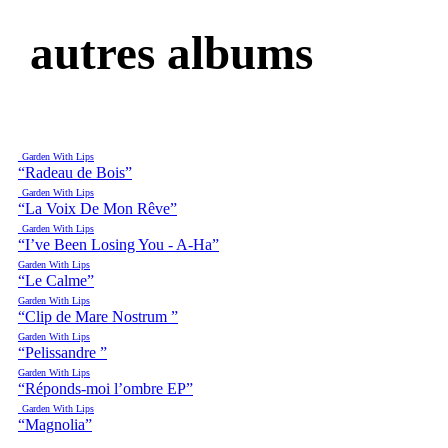
autres albums
Garden With Lips
“Radeau de Bois”
Garden With Lips
“La Voix De Mon Rêve”
Garden With Lips
“I’ve Been Losing You - A-Ha”
Garden With Lips
“Le Calme”
Garden With Lips
“Clip de Mare Nostrum ”
Garden With Lips
“Pelissandre ”
Garden With Lips
“Réponds-moi l’ombre EP”
Garden With Lips
“Magnolia”