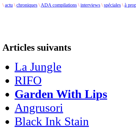
\
actu
\
chroniques
\
ADA compilations
\
interviews
\
spéciales
\
à pro
Articles suivants
La Jungle
RIFO
Garden With Lips
Angrusori
Black Ink Stain