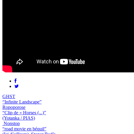
GHST
“Infinite Landscape”
Ropoporose
“Clip de « Horses (...)”
(Yotanka / PIAS)
Nonstop
“road movie en béquil”