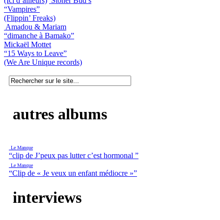
(Ici d’ailleurs)
Stoner Bud’s
“Vampires”
(Flippin’ Freaks)
Amadou & Mariam
“dimanche à Bamako”
Mickaël Mottet
“15 Ways to Leave”
(We Are Unique records)
autres albums
Le Manque
“clip de J’peux pas lutter c’est hormonal ”
Le Manque
“Clip de « Je veux un enfant médiocre »”
interviews