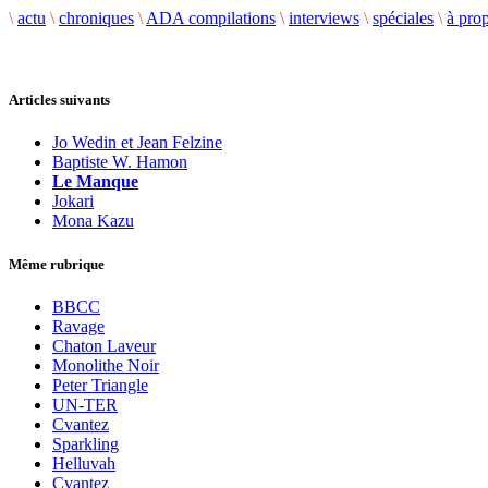
\
actu
\
chroniques
\
ADA compilations
\
interviews
\
spéciales
\
à pro
Articles suivants
Jo Wedin et Jean Felzine
Baptiste W. Hamon
Le Manque
Jokari
Mona Kazu
Même rubrique
BBCC
Ravage
Chaton Laveur
Monolithe Noir
Peter Triangle
UN-TER
Cvantez
Sparkling
Helluvah
Cvantez