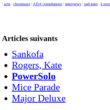
\
actu
\
chroniques
\
ADA compilations
\
interviews
\
spéciales
\
à pro
Articles suivants
Sankofa
Rogers, Kate
PowerSolo
Mice Parade
Major Deluxe