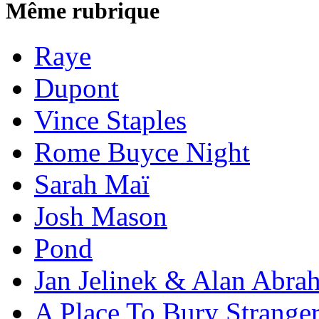
Même rubrique
Raye
Dupont
Vince Staples
Rome Buyce Night
Sarah Maï
Josh Mason
Pond
Jan Jelinek & Alan Abra
A Place To Bury Strange