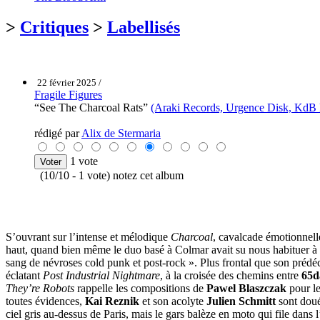
>
Critiques
>
Labellisés
22 février 2025 /
Fragile Figures
“See The Charcoal Rats”
(Araki Records, Urgence Disk, KdB 
rédigé par
Alix de Stermaria
1 vote
(10/10 - 1 vote) notez cet album
S’ouvrant sur l’intense et mélodique
Charcoal
, cavalcade émotionnelle
haut, quand bien même le duo basé à Colmar avait su nous habituer à 
sang de névroses cold punk et post-rock ». Plus frontal que son prédé
éclatant
Post Industrial Nightmare
, à la croisée des chemins entre
65d
They’re Robots
rappelle les compositions de
Pawel Blaszczak
pour le
toutes évidences,
Kai Reznik
et son acolyte
Julien Schmitt
sont doué
ciel gris au-dessus de Paris, mais le gars balèze en moto qui file dans 