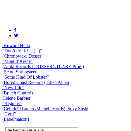
Howard Hello
“Don’t drink his (...)”
(Chronowax)
Dosser
“Mont d’Arene”
(Araki Records / DOSSER’s DIARY Prod )
Beard Springsteen
“Some Kind Of Lobster”
(Bored Coast Records)
Ellen Allien
“New Life”
(Bpitch Control)
Helene Barbier
“Regulus”
(Celluloïd Lunch /Michel records)
Sexy Sushi
“Cyril”
(Labelmaison)