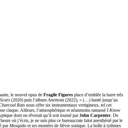
chante, le nouvel opus de
Fragile Figures
place d’emblée la barre très
 Scars
(2020) puis l’album
Anemoia
(2022), « (…) hanté jusqu’au
Charcoal Rats
nous offre six instrumentaux vertigineux, tel cet
osse claque. Ailleurs, l’atmosphérique et néanmoins ramassé
I Know
yptique dont on rêverait qu’il soit tourné par
John Carpenter
. De
re où j’écris, je ne suis plus ce bureaucrate falot anesthésié par le
sé par
Mosquito
et ses montées de fièvre sonique. La boîte à rythmes