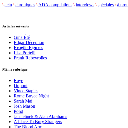
\
actu
\
chroniques
\
ADA compilations
\
interviews
\
spéciales
\
à pro
Articles suivants
Gina Été
Edgar Déception
Fragile Figures
Lisa Portelli
Frank Rabeyrolles
Même rubrique
Raye
Dupont
Vince Staples
Rome Buyce Night
Sarah Maï
Josh Mason
Pond
Jan Jelinek & Alan Abrahams
A Place To Bury Strangers
The Blood Arm