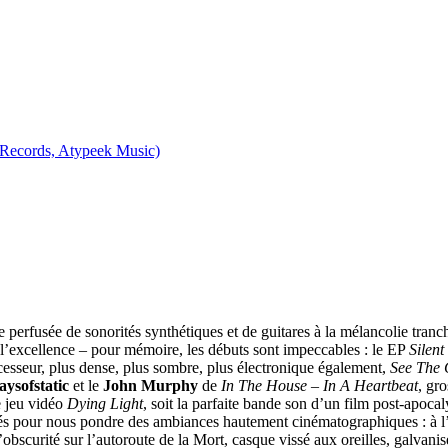
Records, Atypeek Music)
 perfusée de sonorités synthétiques et de guitares à la mélancolie tran
l’excellence – pour mémoire, les débuts sont impeccables : le EP
Silent
cesseur, plus dense, plus sombre, plus électronique également,
See The 
aysofstatic
et le
John Murphy
de
In The House – In A Heartbeat
, gr
 jeu vidéo
Dying Light
, soit la parfaite bande son d’un film post-apocal
s pour nous pondre des ambiances hautement cinématographiques : à l’heu
l’obscurité sur l’autoroute de la Mort, casque vissé aux oreilles, galvani