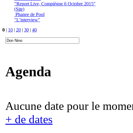
"Report Live, Compiègne 6 Octobre 2015"
(Site)
Phanee de Pool
"L’interview"
0
|
10
|
20
|
30
|
40
Agenda
Aucune date pour le mome
+ de dates