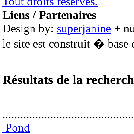
Tout droits réservés.
Liens / Partenaires
Design by:
superjanine
+ n
le site est construit � base 
Résultats de la recherc
............................................
Pond