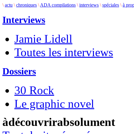
\
actu
\
chroniques
\
ADA compilations
\
interviews
\
spéciales
\
à pro
Interviews
Jamie Lidell
Toutes les interviews
Dossiers
30 Rock
Le graphic novel
àdécouvrirabsolument