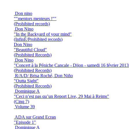
Don nino
""mentors menteurs !""
(Prohibited records)
Don Nino
"In the Backyard of your mind"
(InfinÈ/Prohibited records)
Don Nino
"Beautiful Cloud"
(Prohibited Records)
Don Nino
"Concert à la Péniche Cancale - Dijon - samedi 16 février 2013
(Prohibited Records)
R/A/D/ Brisa Roché, Don Niño
"Outta Sight"
(Prohibited Records)
Dominique A
"Ceci n’est pas qu’un Report Live, 29 Mai à Reims"
(Cinq 7)
Volume 39
ADA sur Grand Ecran
"Episode 1"
Dominique A