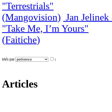
"Terrestrials"
(Mangovision)
Jan Jeline
"Take Me, I’m Yours"
(Faitiche)
triés par
↓
Articles