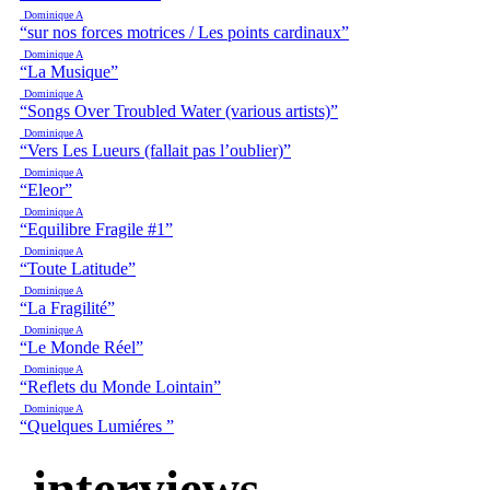
Dominique A
“sur nos forces motrices / Les points cardinaux”
Dominique A
“La Musique”
Dominique A
“Songs Over Troubled Water (various artists)”
Dominique A
“Vers Les Lueurs (fallait pas l’oublier)”
Dominique A
“Eleor”
Dominique A
“Equilibre Fragile #1”
Dominique A
“Toute Latitude”
Dominique A
“La Fragilité”
Dominique A
“Le Monde Réel”
Dominique A
“Reflets du Monde Lointain”
Dominique A
“Quelques Lumiéres ”
interviews