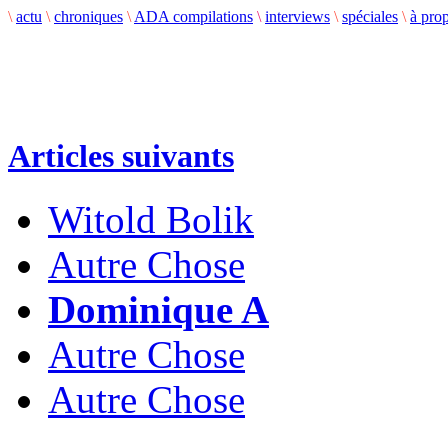
\
actu
\
chroniques
\
ADA compilations
\
interviews
\
spéciales
\
à pro
Articles suivants
Witold Bolik
Autre Chose
Dominique A
Autre Chose
Autre Chose