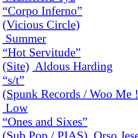
“Corpo Inferno”
(Vicious Circle)
Summer
“Hot Servitude”
(Site)
Aldous Harding
“s/t”
(Spunk Records / Woo Me !
Low
“Ones and Sixes”
(Sub Pop / PIAS)
Orso Jes