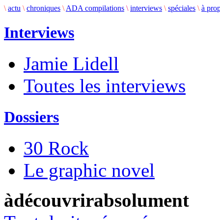
\
actu
\
chroniques
\
ADA compilations
\
interviews
\
spéciales
\
à pro
Interviews
Jamie Lidell
Toutes les interviews
Dossiers
30 Rock
Le graphic novel
àdécouvrirabsolument