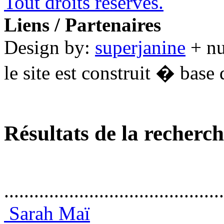
Tout droits réservés.
Liens / Partenaires
Design by:
superjanine
+ n
le site est construit � base 
Résultats de la recherc
............................................
Sarah Maï