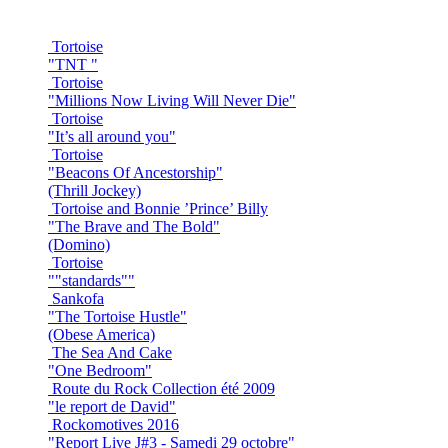
Tortoise
"TNT "
Tortoise
"Millions Now Living Will Never Die"
Tortoise
"It’s all around you"
Tortoise
"Beacons Of Ancestorship"
(Thrill Jockey)
Tortoise and Bonnie ’Prince’ Billy
"The Brave and The Bold"
(Domino)
Tortoise
""standards""
Sankofa
"The Tortoise Hustle"
(Obese America)
The Sea And Cake
"One Bedroom"
Route du Rock Collection été 2009
"le report de David"
Rockomotives 2016
"Report Live J#3 - Samedi 29 octobre"